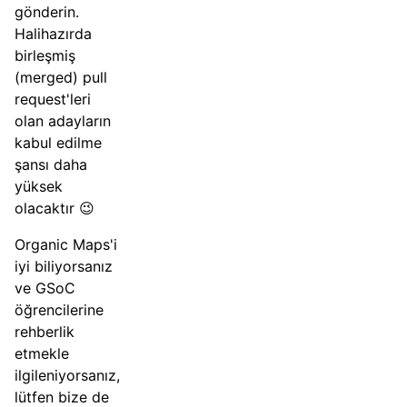
gönderin.
Halihazırda
birleşmiş
(merged) pull
request'leri
olan adayların
kabul edilme
şansı daha
yüksek
olacaktır 😉
Organic Maps'i
iyi biliyorsanız
ve GSoC
öğrencilerine
rehberlik
etmekle
ilgileniyorsanız,
lütfen bize de