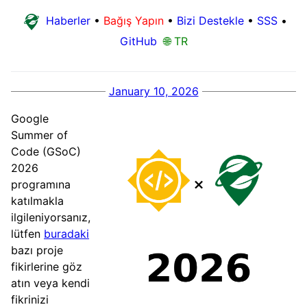
Haberler
•
Bağış Yapın
•
Bizi Destekle
•
SSS
•
GitHub
🌐 TR
January 10, 2026
Google
Summer of
Code (GSoC)
2026
programına
katılmakla
ilgileniyorsanız,
lütfen
buradaki
bazı proje
fikirlerine göz
atın veya kendi
fikrinizi