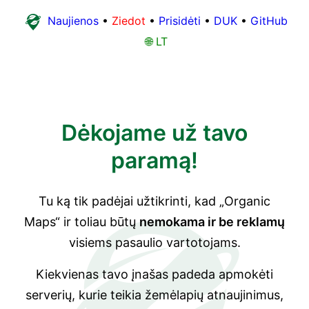
Naujienos
•
Ziedot
•
Prisidėti
•
DUK
•
GitHub
🌐 LT
Dėkojame už tavo
paramą!
Tu ką tik padėjai užtikrinti, kad „Organic
Maps“ ir toliau būtų
nemokama ir be reklamų
visiems pasaulio vartotojams.
Kiekvienas tavo įnašas padeda apmokėti
serverių, kurie teikia žemėlapių atnaujinimus,