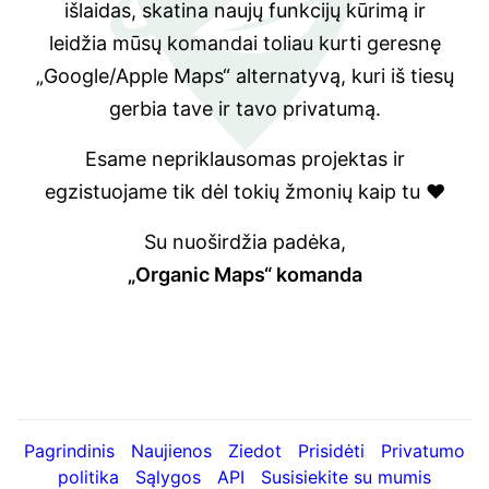
išlaidas, skatina naujų funkcijų kūrimą ir
leidžia mūsų komandai toliau kurti geresnę
„Google/Apple Maps“ alternatyvą, kuri iš tiesų
gerbia tave ir tavo privatumą.
Esame nepriklausomas projektas ir
egzistuojame tik dėl tokių žmonių kaip tu ❤️
Su nuoširdžia padėka,
„Organic Maps“ komanda
Pagrindinis
Naujienos
Ziedot
Prisidėti
Privatumo
politika
Sąlygos
API
Susisiekite su mumis