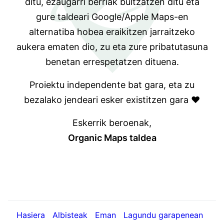
ditu, ezaugarri berriak bultzatzen ditu eta
gure taldeari Google/Apple Maps-en
alternatiba hobea eraikitzen jarraitzeko
aukera ematen dio, zu eta zure pribatutasuna
benetan errespetatzen dituena.
Proiektu independente bat gara, eta zu
bezalako jendeari esker existitzen gara ❤️
Eskerrik beroenak,
Organic Maps taldea
Hasiera
Albisteak
Eman
Lagundu garapenean