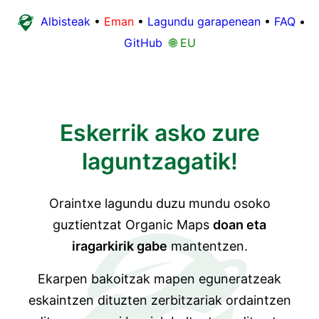
Albisteak
•
Eman
•
Lagundu garapenean
•
FAQ
•
GitHub
🌐 EU
Eskerrik asko zure
laguntzagatik!
Oraintxe lagundu duzu mundu osoko
guztientzat Organic Maps
doan eta
iragarkirik gabe
mantentzen.
Ekarpen bakoitzak mapen eguneratzeak
eskaintzen dituzten zerbitzariak ordaintzen