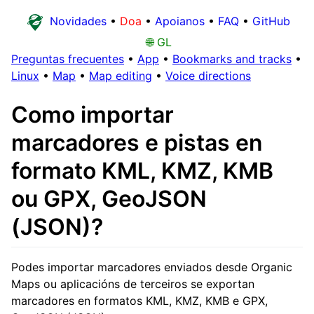
Novidades
•
Doa
•
Apoianos
•
FAQ
•
GitHub
🌐 GL
Preguntas frecuentes
•
App
•
Bookmarks and tracks
•
Linux
•
Map
•
Map editing
•
Voice directions
Como importar
marcadores e pistas en
formato KML, KMZ, KMB
ou GPX, GeoJSON
(JSON)?
Podes importar marcadores enviados desde Organic
Maps ou aplicacións de terceiros se exportan
marcadores en formatos KML, KMZ, KMB e GPX,