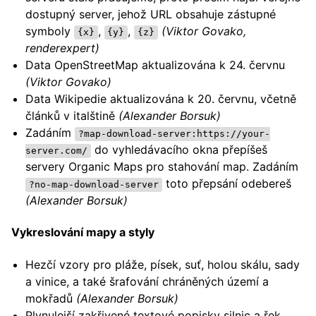
dostupný server, jehož URL obsahuje zástupné
symboly
,
,
(Viktor Govako,
{x}
{y}
{z}
renderexpert)
Data OpenStreetMap aktualizována k 24. červnu
(Viktor Govako)
Data Wikipedie aktualizována k 20. červnu, včetně
článků v italštině
(Alexander Borsuk)
Zadáním
?map-download-server:https://your-
do vyhledávacího okna přepíšeš
server.com/
servery Organic Maps pro stahování map. Zadáním
toto přepsání odebereš
?no-map-download-server
(Alexander Borsuk)
Vykreslování mapy a styly
Hezčí vzory pro pláže, písek, suť, holou skálu, sady
a vinice, a také šrafování chráněných území a
mokřadů
(Alexander Borsuk)
Plynulejší zakřivené textové popisky silnic a řek