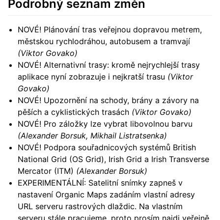
Podrobný seznam změn
NOVÉ! Plánování tras veřejnou dopravou metrem,
městskou rychlodráhou, autobusem a tramvají
(Viktor Govako)
NOVÉ! Alternativní trasy: kromě nejrychlejší trasy
aplikace nyní zobrazuje i nejkratší trasu
(Viktor
Govako)
NOVÉ! Upozornění na schody, brány a závory na
pěších a cyklistických trasách
(Viktor Govako)
NOVÉ! Pro záložky lze vybrat libovolnou barvu
(Alexander Borsuk, Mikhail Listratsenka)
NOVÉ! Podpora souřadnicových systémů British
National Grid (OS Grid), Irish Grid a Irish Transverse
Mercator (ITM)
(Alexander Borsuk)
EXPERIMENTÁLNÍ: Satelitní snímky zapneš v
nastavení Organic Maps zadáním vlastní adresy
URL serveru rastrových dlaždic. Na vlastním
serveru stále pracujeme, proto prosím najdi veřejně