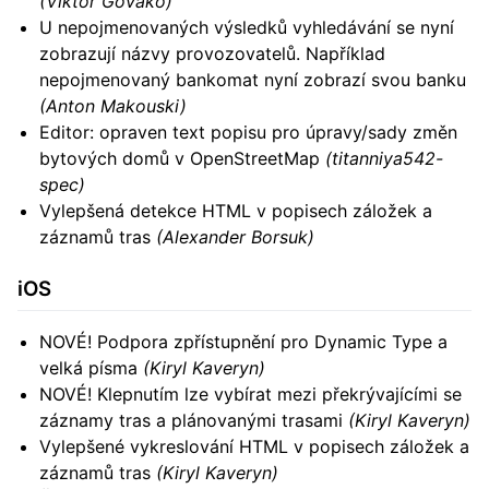
(Viktor Govako)
U nepojmenovaných výsledků vyhledávání se nyní
zobrazují názvy provozovatelů. Například
nepojmenovaný bankomat nyní zobrazí svou banku
(Anton Makouski)
Editor: opraven text popisu pro úpravy/sady změn
bytových domů v OpenStreetMap
(titanniya542-
spec)
Vylepšená detekce HTML v popisech záložek a
záznamů tras
(Alexander Borsuk)
iOS
NOVÉ! Podpora zpřístupnění pro Dynamic Type a
velká písma
(Kiryl Kaveryn)
NOVÉ! Klepnutím lze vybírat mezi překrývajícími se
záznamy tras a plánovanými trasami
(Kiryl Kaveryn)
Vylepšené vykreslování HTML v popisech záložek a
záznamů tras
(Kiryl Kaveryn)