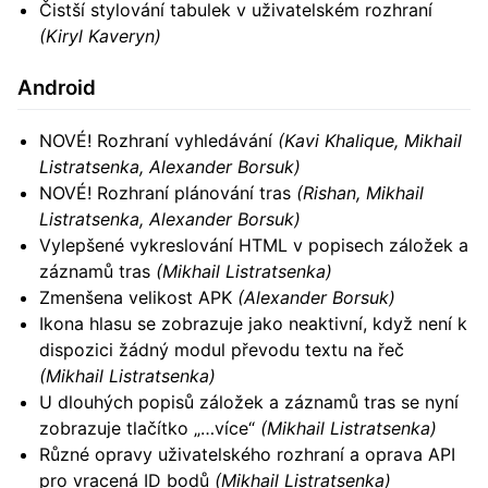
Čistší stylování tabulek v uživatelském rozhraní
(Kiryl Kaveryn)
Android
NOVÉ! Rozhraní vyhledávání
(Kavi Khalique, Mikhail
Listratsenka, Alexander Borsuk)
NOVÉ! Rozhraní plánování tras
(Rishan, Mikhail
Listratsenka, Alexander Borsuk)
Vylepšené vykreslování HTML v popisech záložek a
záznamů tras
(Mikhail Listratsenka)
Zmenšena velikost APK
(Alexander Borsuk)
Ikona hlasu se zobrazuje jako neaktivní, když není k
dispozici žádný modul převodu textu na řeč
(Mikhail Listratsenka)
U dlouhých popisů záložek a záznamů tras se nyní
zobrazuje tlačítko „…více“
(Mikhail Listratsenka)
Různé opravy uživatelského rozhraní a oprava API
pro vracená ID bodů
(Mikhail Listratsenka)