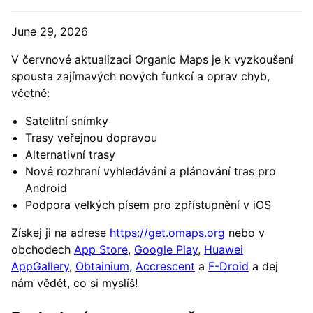
June 29, 2026
V červnové aktualizaci Organic Maps je k vyzkoušení
spousta zajímavých nových funkcí a oprav chyb,
včetně:
Satelitní snímky
Trasy veřejnou dopravou
Alternativní trasy
Nové rozhraní vyhledávání a plánování tras pro
Android
Podpora velkých písem pro zpřístupnění v iOS
Získej ji na adrese
https://get.omaps.org
nebo v
obchodech
App Store
,
Google Play
,
Huawei
AppGallery
,
Obtainium
,
Accrescent
a
F-Droid
a dej
nám vědět, co si myslíš!