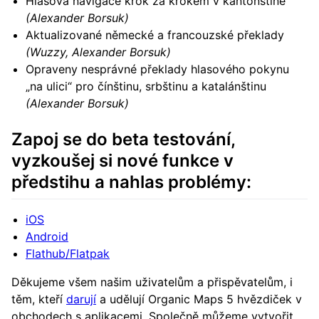
Hlasová navigace krok za krokem v kantonštině
(Alexander Borsuk)
Aktualizované německé a francouzské překlady
(Wuzzy, Alexander Borsuk)
Opraveny nesprávné překlady hlasového pokynu
„na ulici“ pro čínštinu, srbštinu a katalánštinu
(Alexander Borsuk)
Zapoj se do beta testování,
vyzkoušej si nové funkce v
předstihu a nahlas problémy:
iOS
Android
Flathub/Flatpak
Děkujeme všem našim uživatelům a přispěvatelům, i
těm, kteří
darují
a udělují Organic Maps 5 hvězdiček v
obchodech s aplikacemi. Společně můžeme vytvořit