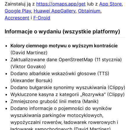
Zainstaluj ją z
https://omaps.app/get
lub z
App Store
,
Google Play
,
Huawei AppGallery
,
Obtainium
,
Accrescent
i
F-Droid
Informacje o wydaniu (wszystkie platformy)
Kolory ciemnego motywu o wyższym kontraście
(David Martinez)
Zaktualizowane dane OpenStreetMap (11 stycznia)
(Viktor Govako)
Dodano albańskie wskazówki głosowe (TTS)
(Alexander Borsuk)
Dodano bułgarskie synonimy wyszukiwania (Clippy)
Wykluczone kasyna z kategorii „Rozrywka" (Clippy)
Zmniejszono grubość linii metra (Manik)
Dodano informacje o pojemności do wyników
wyszukiwania parkingów motocyklowych,
wypożyczalni rowerów, ładowarek rowerowych i
ładowarek samochodowych (David Martinez)