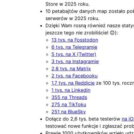
Store w 2025 roku.
10 petabajtów danych map zostało po
serwerów w 2025 roku.
Dzięki Wam rosną również nasze statys
jeszcze tego nie zrobiliście! 😊):
13 tys. na Fosstodon
6 tys. na Telegramie
5 tys. na X (Twitter)
3 tys. na Instagramie
2,8 tys. na Matrix
2 tys. na Facebooku
1,7 tys. na Reddicie
ze 100 tys. rocz
1 tys. na Linkedin
355 na Threads
275 na TikToku
251 na BlueSky
Dołącz do 2,6 tys. beta testerów
na iO
testować nowe funkcje i zgłaszać pro
Prawie 1000 użytkowników wzięło udz