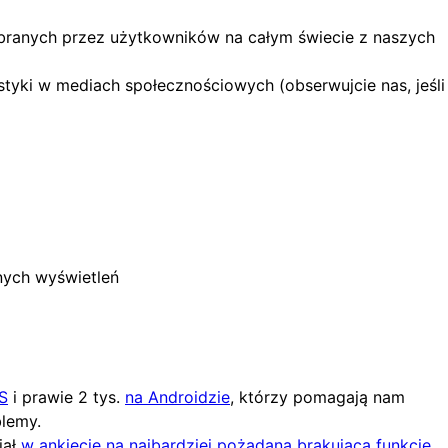
branych przez użytkowników na całym świecie z naszych
tyki w mediach społecznościowych (obserwujcie nas, jeśli
nych wyświetleń
S
i prawie 2 tys.
na Androidzie
, którzy pomagają nam
blemy.
iał
w ankiecie na najbardziej pożądaną brakującą funkcję
,