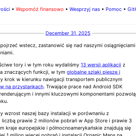
ości
•
Wspomóż finansowo
•
Wesprzyj nas
•
Pomoc
•
Git
December 31, 2025
pojrzeć wstecz, zastanowić się nad naszymi osiągnięciami
niami.
ciwe tory i w tym roku wydaliśmy
13 wersji aplikacji
z
a znaczących funkcji, w tym
globalne szlaki piesze i
y krok w kierunku nawigacji transportem publicznym
w na przystankach
. Trwające prace nad Android SDK
em renderującym i innymi kluczowymi komponentami pozwolą
oku.
zy wzrost naszej bazy instalacji w porównaniu z
 liczbą prawie 2 milionów pobrań w App Store i prawie 3
m kraje europejskie i północnoamerykańskie znajdują się
ej 1 milion więcej pobrań i instalacji Organic Maps na