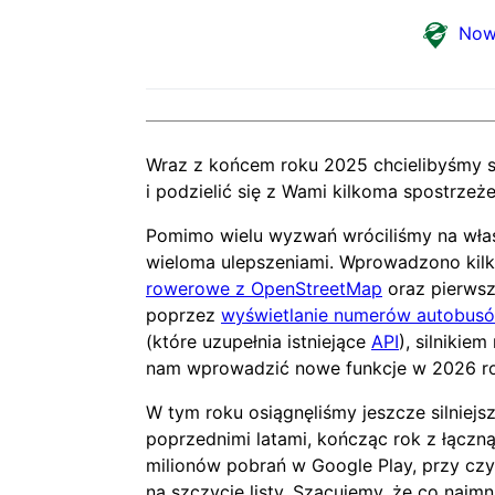
Now
Wraz z końcem roku 2025 chcielibyśmy s
i podzielić się z Wami kilkoma spostrzeże
Pomimo wielu wyzwań wróciliśmy na właś
wieloma ulepszeniami. Wprowadzono kilk
rowerowe z OpenStreetMap
oraz pierwsz
poprzez
wyświetlanie numerów autobusó
(które uzupełnia istniejące
API
), silniki
nam wprowadzić nowe funkcje w 2026 r
W tym roku osiągnęliśmy jeszcze silniejs
poprzednimi latami, kończąc rok z łączną
milionów pobrań w Google Play, przy czy
na szczycie listy. Szacujemy, że co najmni