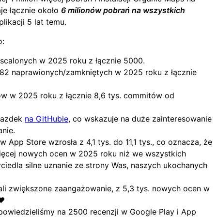
je łącznie około
6 milionów pobrań na wszystkich
ikacji 5 lat temu.
o:
scalonych w 2025 roku z łącznie 5000.
82 naprawionych/zamkniętych w 2025 roku z łącznie
w w 2025 roku z łącznie 8,6 tys. commitów od
wiazdek
na GitHubie
, co wskazuje na duże zainteresowanie
nie.
 App Store wzrosła z 4,1 tys. do 11,1 tys., co oznacza, że
ięcej nowych ocen w 2025 roku niż we wszystkich
rciedla silne uznanie ze strony Was, naszych ukochanych
li zwiększone zaangażowanie, z 5,3 tys. nowych ocen w
❤️
powiedzieliśmy na 2500 recenzji w Google Play i App