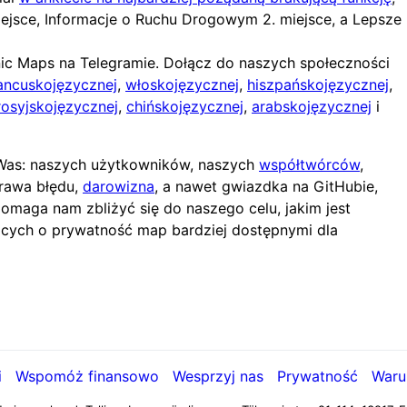
miejsce, Informacje o Ruchu Drogowym 2. miejsce, a Lepsze
ic Maps na Telegramie. Dołącz do naszych społeczności
ancuskojęzycznej
,
włoskojęzycznej
,
hiszpańskojęzycznej
,
rosyjskojęzycznej
,
chińskojęzycznej
,
arabskojęzycznej
i
z Was: naszych użytkowników, naszych
współtwórców
,
rawa błędu,
darowizna
, a nawet gwiazdka na GitHubie,
omaga nam zbliżyć się do naszego celu, jakim jest
ących o prywatność map bardziej dostępnymi dla

i
Wspomóż finansowo
Wesprzyj nas
Prywatność
Waru