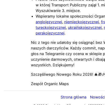
w której Transport Publiczny zajął 1. 
Wyszukiwanie 3. miejsce.
Wspieramy lokalne społeczności Organ
anglojęzycznej
,
niemieckojęzycznej
,
fr
tureckojęzycznej
,
ukraińskojęzycznej
,
perskojęzycznej
.
Nic z tego nie udałoby się osiągnąć be
naszych darczyńców. Każdy commit, nap
głos na Telegramie czy ocena w sklepie p
uczynienie darmowych, otwartych i dbaj
wszystkich. Dziękujemy!
Szczęśliwego Nowego Roku 2026! 🎄🎁
Zespół Organic Maps
Strona główna
Nowośc