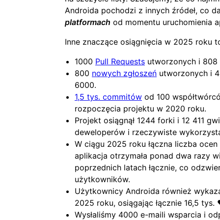
Androida pochodzi z innych źródeł, co da
platformach
od momentu uruchomienia apl
Inne znaczące osiągnięcia w 2025 roku t
1000
Pull Requests
utworzonych i 808 
800
nowych zgłoszeń
utworzonych i 4
6000.
1,5 tys. commitów
od 100 współtwórcó
rozpoczęcia projektu w 2020 roku.
Projekt osiągnął 1244 forki i 12 411 g
deweloperów i rzeczywiste wykorzysta
W ciągu 2025 roku łączna liczba ocen w
aplikacja otrzymała ponad dwa razy w
poprzednich latach łącznie, co odzwie
użytkowników.
Użytkownicy Androida również wykaza
2025 roku, osiągając łącznie 16,5 tys. 
Wysłaliśmy 4000 e-maili wsparcia i od