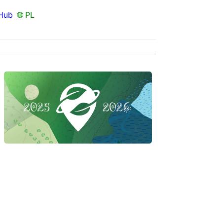
Hub
🌐 PL