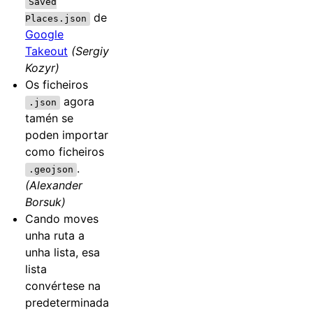
Saved
de
Places.json
Google
Takeout
(Sergiy
Kozyr)
Os ficheiros
agora
.json
tamén se
poden importar
como ficheiros
.
.geojson
(Alexander
Borsuk)
Cando moves
unha ruta a
unha lista, esa
lista
convértese na
predeterminada