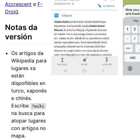
Accrescent
e
F-
Droid
.
Notas da
versión
Os artigos da
Wikipedia para
lugares xa
están
dispoñibles en
turco, xaponés
e chinés.
Escribe
?wiki
na busca para
atopar lugares
con artigos no
mapa.