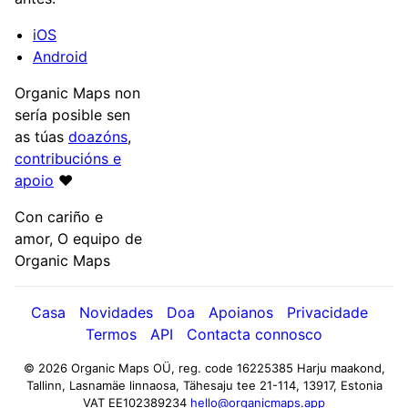
iOS
Android
Organic Maps non
sería posible sen
as túas
doazóns
,
contribucións e
apoio
❤️
Con cariño e
amor, O equipo de
Organic Maps
Casa
Novidades
Doa
Apoianos
Privacidade
Termos
API
Contacta connosco
© 2026 Organic Maps OÜ, reg. code 16225385
Harju maakond,
Tallinn, Lasnamäe linnaosa, Tähesaju tee 21-114, 13917, Estonia
VAT EE102389234
hello@organicmaps.app