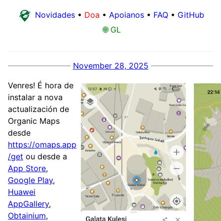
Novidades
•
Doa
•
Apoianos
•
FAQ
•
GitHub
🌐 GL
November 28, 2025
Venres! É hora de
instalar a nova
actualización de
Organic Maps
desde
https://omaps.app
/get
ou desde a
App Store
,
Google Play
,
Huawei
AppGallery
,
Obtainium
,