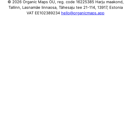
© 2026 Organic Maps OÜ, reg. code 16225385
Harju maakond,
Tallinn, Lasnamäe linnaosa, Tähesaju tee 21-114, 13917, Estonia
VAT EE102389234
hello@organicmaps.app