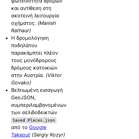
φωτεινότητα δρόμων
και αντίθεση στη
σκοτεινή λειτουργία
οχήματος.
(Manish
Rathaur)
Η δρομολόγηση
ποδηλάτου
παρακάμπτει πλέον
τους μονόδρομους
δρόμους κατοικιών
στην Αυστρία.
(Viktor
Govako)
Βελτιωμένη εισαγωγή
GeoJSON,
συμπεριλαμβανομένων
των σελιδοδεικτών
Saved Places.json
από το
Google
Takeout
(Sergiy Kozyr)