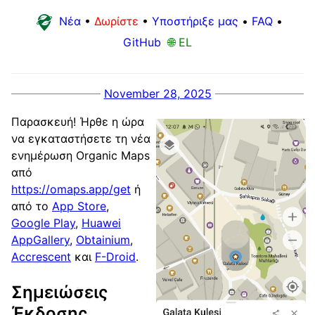
Νέα
•
Δωρίστε
•
Υποστήριξε μας
•
FAQ
•
GitHub
🌐 EL
November 28, 2025
Παρασκευή! Ήρθε η ώρα
να εγκαταστήσετε τη νέα
ενημέρωση Organic Maps
από
https://omaps.app/get
ή
από το
App Store
,
Google Play
,
Huawei
AppGallery
,
Obtainium
,
Accrescent
και
F-Droid
.
Σημειώσεις
Έκδοσης