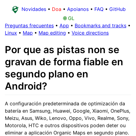
Novidades
•
Doa
•
Apoianos
•
FAQ
•
GitHub
🌐 GL
Preguntas frecuentes
•
App
•
Bookmarks and tracks
•
Linux
•
Map
•
Map editing
•
Voice directions
Por que as pistas non se
gravan de forma fiable en
segundo plano en
Android?
A configuración predeterminada de optimización da
batería en Samsung, Huawei, Google, Xiaomi, OnePlus,
Meizu, Asus, Wiko, Lenovo, Oppo, Vivo, Realme, Sony,
Motorola, HTC e outros dispositivos poden deter ou
eliminar a aplicación Organic Maps en segundo plano.