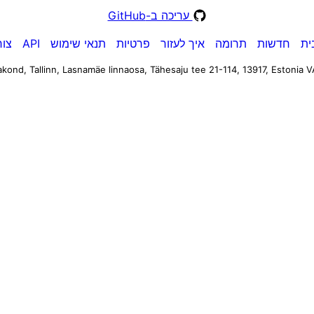
עריכה ב-GitHub
ית
חדשות
תרומה
איך לעזור
פרטיות
תנאי שימוש
API
צור
kond, Tallinn, Lasnamäe linnaosa, Tähesaju tee 21-114, 13917, Estonia
V