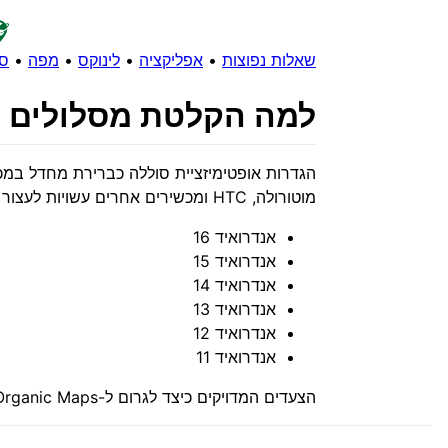
שאלות נפוצות
•
אפליקציה
•
לינוקס
•
מפה
•
סי
למה הקלטת מסלולים ל
מוטורולה, HTC ומכשירים אחרים עשויות לעצור או להרוג את אפליקציית Organic Maps ברקע. זה נכון במיוחד לגרסאות אנדרואיד מודרניות:
אנדרואיד 16
אנדרואיד 15
אנדרואיד 14
אנדרואיד 13
אנדרואיד 12
אנדרואיד 11
הצעדים המדויקים כיצד לגרום ל-Organic Maps (ואפליקציות אחרות) לפעול ברקע מפורטים כאן: