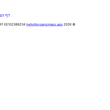
דף הב
AT EE102389234
hello@organicmaps.app
© 2026 Organic Maps OÜ, reg. code 16225385