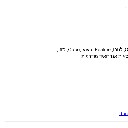
G
הגדרות אופטימיזציית סוללה כברירת מחדל במכשירי סמסונג, Huawei, גוגל, שיאומי, OnePlus, Meizu, Asus, Wiko, לנובו, Oppo, Vivo, Realme, סוני,
don