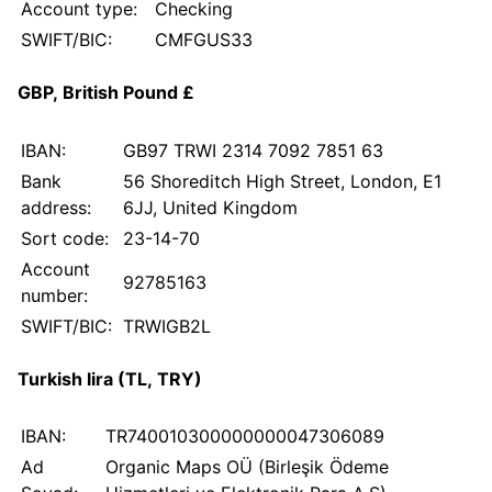
Account type:
Checking
SWIFT/BIC:
CMFGUS33
GBP, British Pound £
IBAN:
GB97 TRWI 2314 7092 7851 63
Bank
56 Shoreditch High Street, London, E1
address:
6JJ, United Kingdom
Sort code:
23-14-70
Account
92785163
number:
SWIFT/BIC:
TRWIGB2L
Turkish lira (TL, TRY)
IBAN:
TR740010300000000047306089
Ad
Organic Maps OÜ (Birleşik Ödeme