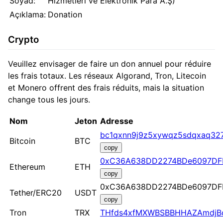
Soyad:
Hizmetleri ve Elektronik Para A.Ş)
Açıklama:
Donation
Crypto
Veuillez envisager de faire un don annuel pour réduire
les frais totaux. Les réseaux Algorand, Tron, Litecoin
et Monero offrent des frais réduits, mais la situation
change tous les jours.
Nom
Jeton
Adresse
bc1qxnn9j9z5xywqz5sdqxaq32
Bitcoin
BTC
copy
0xC36A638DD2274BDe6097DF
Ethereum
ETH
copy
0xC36A638DD2274BDe6097DF
Tether/ERC20
USDT
copy
Tron
TRX
THfds4xfMXWBSBBHHAZAmdjB