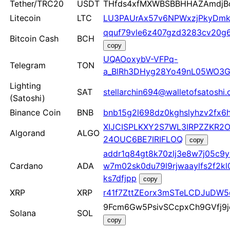
Tether/TRC20
USDT
THfds4xfMXWBSBBHHAZAmdj
Litecoin
LTC
LU3PAUrAx57v6NPWxzjPkyDmk
qquf79vle6z407gzd3283cv20g6
Bitcoin Cash
BCH
copy
UQAOoxybV-VFPq-
Telegram
TON
a_BlRh3DHyg28Yo49nL05WO3
Lighting
SAT
stellarchin694@walletofsatoshi
(Satoshi)
Binance Coin
BNB
bnb15g2l698dz0kghslyhzv2fx6
XIJCISPLKXY2S7WL3IRPZZKR
Algorand
ALGO
24OUC6BE7IRIFLOQ
copy
addr1q84gt8k70zlj3e8w7j05c9y
Cardano
ADA
w7m02sk0du79l9rjwaaylfs2f2k
ks7dfjpp
copy
XRP
XRP
r41f7ZttZEorx3mSTeLCDJuDW
9Fcm6Gw5PsivSCcpxCh9GVfj9
Solana
SOL
copy