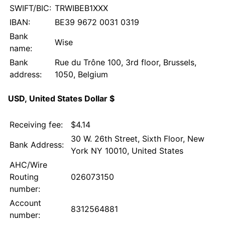
SWIFT/BIC:
TRWIBEB1XXX
IBAN:
BE39 9672 0031 0319
Bank
Wise
name:
Bank
Rue du Trône 100, 3rd floor, Brussels,
address:
1050, Belgium
USD, United States Dollar $
Receiving fee:
$4.14
30 W. 26th Street, Sixth Floor, New
Bank Address:
York NY 10010, United States
AHC/Wire
Routing
026073150
number:
Account
8312564881
number: