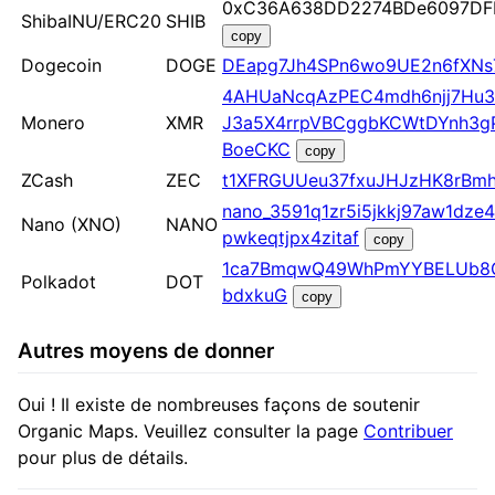
0xC36A638DD2274BDe6097DF
ShibaINU/ERC20
SHIB
copy
Dogecoin
DOGE
DEapg7Jh4SPn6wo9UE2n6fXNs
4AHUaNcqAzPEC4mdh6njj7Hu3
Monero
XMR
J3a5X4rrpVBCggbKCWtDYnh3gP
BoeCKC
copy
ZCash
ZEC
t1XFRGUUeu37fxuJHJzHK8rBmh
nano_3591q1zr5i5jkkj97aw1dze
Nano (XNO)
NANO
pwkeqtjpx4zitaf
copy
1ca7BmqwQ49WhPmYYBELUb8
Polkadot
DOT
bdxkuG
copy
Autres moyens de donner
Oui ! Il existe de nombreuses façons de soutenir
Organic Maps. Veuillez consulter la page
Contribuer
pour plus de détails.