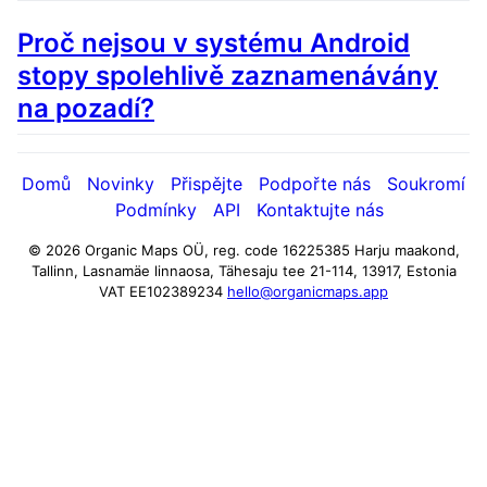
Proč nejsou v systému Android
stopy spolehlivě zaznamenávány
na pozadí?
Domů
Novinky
Přispějte
Podpořte nás
Soukromí
Podmínky
API
Kontaktujte nás
© 2026 Organic Maps OÜ, reg. code 16225385
Harju maakond,
Tallinn, Lasnamäe linnaosa, Tähesaju tee 21-114, 13917, Estonia
VAT EE102389234
hello@organicmaps.app