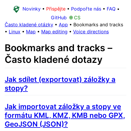
Novinky
•
Přispějte
•
Podpořte nás
•
FAQ
•
GitHub
🌐 CS
Často kladené otázky
•
App
•
Bookmarks and tracks
•
Linux
•
Map
•
Map editing
•
Voice directions
Bookmarks and tracks –
Často kladené dotazy
Jak sdílet (exportovat) záložky a
stopy?
Jak importovat záložky a stopy ve
formátu KML, KMZ, KMB nebo GPX,
GeoJSON (JSON)?