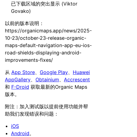
已下载区域的突出显示 (Viktor
Govako)
以前的版本说明：
https://organicmaps.app/news/2025-
10-23/october-23-release-organic-
maps-default-navigation-app-eu-ios-
road-shields-displaying-android-
improvements-fixes/
从
App Store
、
Google Play
、
Huawei
AppGallery
、
Obtainium
、
Accrescent
和
F-Droid
获取最新的Organic Maps
版本。
附注：加入测试版以提前使用功能并帮
助我们发现错误和问题：
iOS
Android
。