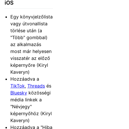
iOS
Egy könyvjelzőlista
vagy útvonallista
törlése után (a
"Több" gombbal)
az alkalmazás
most már helyesen
visszatér az előző
képernyőre (Kiryl
Kaveryn)
Hozzáadva a
TikTok
,
Threads
és
Bluesky
közösségi
média linkek a
"Névjegy"
képernyőhöz (Kiryl
Kaveryn)
Hozzáadva a "Hiba