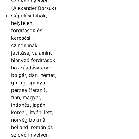
szlovén nyelven
(Alexander Borsuk)
Gépelési hibák,
helytelen
fordítások és
keresési
szinonimák
javítása, valamint
hiányzó fordítások
hozzáadása arab,
bolgár, dán, német,
görög, spanyol,
perzsa (fárszi),
finn, magyar,
indonéz, japán,
koreai, litván, lett,
norvég bokmål,
holland, román és
szlovén nyelven