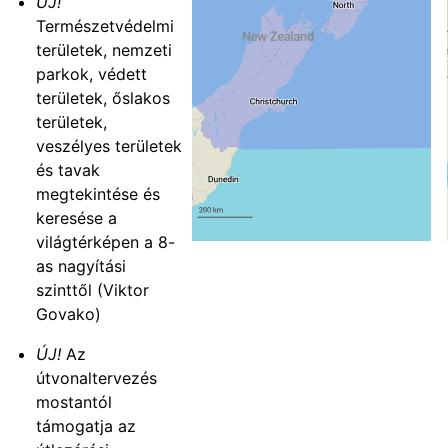
ÚJ!
Természetvédelmi
területek, nemzeti
parkok, védett
területek, őslakos
területek,
veszélyes területek
és tavak
megtekintése és
keresése a
világtérképen a 8-
as nagyítási
szinttől (Viktor
Govako)
ÚJ!
Az
útvonaltervezés
mostantól
támogatja az