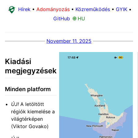
Hírek
•
Adományozás
•
Közreműködés
•
GYIK
•
GitHub
🌐 HU
November 11, 2025
Kiadási
megjegyzések
Minden platform
ÚJ!
A letöltött
régiók kiemelése a
világtérképen
(Viktor Govako)