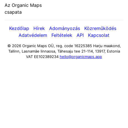
Az Organic Maps
csapata
Kezdőlap
Hírek
Adományozás
Közreműködés
Adatvédelem
Feltételek
API
Kapcsolat
© 2026 Organic Maps OÜ, reg. code 16225385
Harju maakond,
Tallinn, Lasnamäe linnaosa, Tähesaju tee 21-114, 13917, Estonia
VAT EE102389234
hello@organicmaps.app