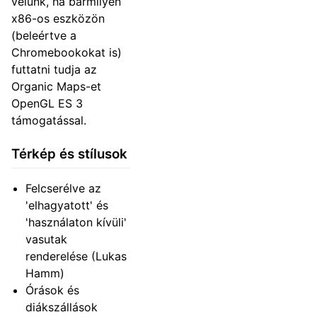
velünk, ha bármilyen
x86-os eszközön
(beleértve a
Chromebookokat is)
futtatni tudja az
Organic Maps-et
OpenGL ES 3
támogatással.
Térkép és stílusok
Felcserélve az
'elhagyatott' és
'használaton kívüli'
vasutak
renderelése (Lukas
Hamm)
Órások és
diákszállások