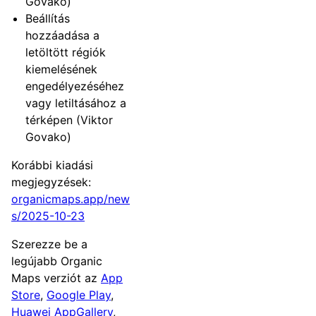
Govako)
Beállítás
hozzáadása a
letöltött régiók
kiemelésének
engedélyezéséhez
vagy letiltásához a
térképen (Viktor
Govako)
Korábbi kiadási
megjegyzések:
organicmaps.app/new
s/2025-10-23
Szerezze be a
legújabb Organic
Maps verziót az
App
Store
,
Google Play
,
Huawei AppGallery
,