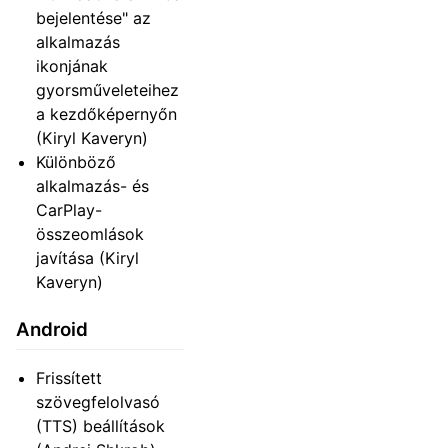
bejelentése" az
alkalmazás
ikonjának
gyorsműveleteihez
a kezdőképernyőn
(Kiryl Kaveryn)
Különböző
alkalmazás- és
CarPlay-
összeomlások
javítása (Kiryl
Kaveryn)
Android
Frissített
szövegfelolvasó
(TTS) beállítások