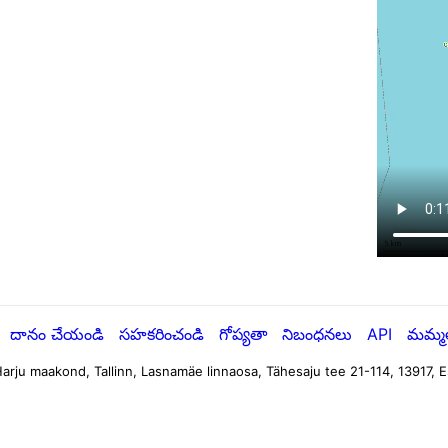
దానం చేయండి
సహకరించండి
గోప్యతా
నిబంధనలు
API
మమ్మల్
arju maakond, Tallinn, Lasnamäe linnaosa, Tähesaju tee 21-114, 13917, E