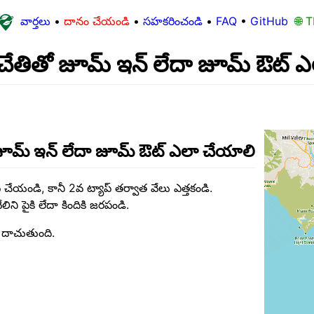
వార్తలు
•
దానం చేయండి
•
సహకరించండి
•
FAQ
•
GitHub
🌐 T
ేతితో జూమ్ ఇన్ లేదా జూమ్ ఔట్ ఎ
ూమ్ ఇన్ లేదా జూమ్ ఔట్ ఎలా చేయాలి
ప్ చేయండి, కానీ 2వ ట్యాప్ తర్వాత వేలు ఎత్తకండి.
ని పైకి లేదా కిందికి జరపండి.
దా దాచుతుంది.