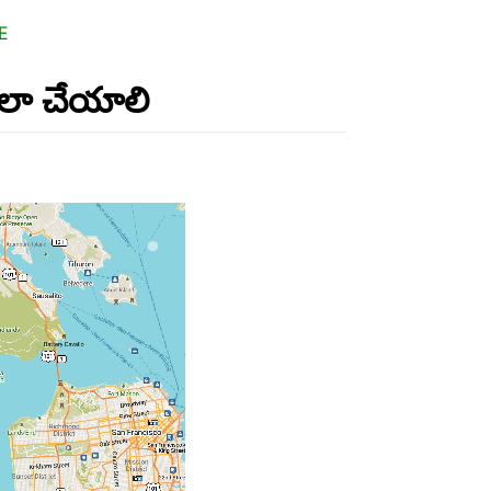
E
లా చేయాలి