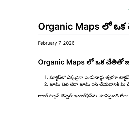
Organic Maps లో ఒక చ
February 7, 2026
Organic Maps లో ఒక చేతితో జ
మ్యాప్‌లో ఎక్కడైనా రెండుసార్లు త్వరగా ట్యా
జూమ్ ఔట్ లేదా జూమ్ ఇన్ చేయడానికి మీ వేలి
లాంగ్ ట్యాప్ జెస్చర్: ఇంటర్‌ఫేస్‌ను చూపిస్తుంది లే