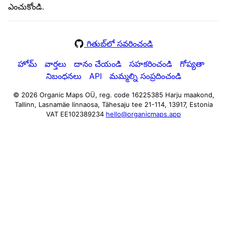
ఎంచుకోండి.
గితుబ్‌లో సవరించండి
హోమ్
వార్తలు
దానం చేయండి
సహకరించండి
గోప్యతా
నిబంధనలు
API
మమ్మల్ని సంప్రదించండి
© 2026 Organic Maps OÜ, reg. code 16225385
Harju maakond,
Tallinn, Lasnamäe linnaosa, Tähesaju tee 21-114, 13917, Estonia
VAT EE102389234
hello@organicmaps.app