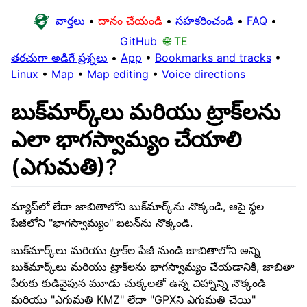
వార్తలు
•
దానం చేయండి
•
సహకరించండి
•
FAQ
•
GitHub
🌐 TE
తరచుగా అడిగే ప్రశ్నలు
•
App
•
Bookmarks and tracks
•
Linux
•
Map
•
Map editing
•
Voice directions
బుక్‌మార్క్‌లు మరియు ట్రాక్‌లను
ఎలా భాగస్వామ్యం చేయాలి
(ఎగుమతి)?
మ్యాప్‌లో లేదా జాబితాలోని బుక్‌మార్క్‌ను నొక్కండి, ఆపై స్థల
పేజీలోని "భాగస్వామ్యం" బటన్‌ను నొక్కండి.
బుక్‌మార్క్‌లు మరియు ట్రాక్‌ల పేజీ నుండి జాబితాలోని అన్ని
బుక్‌మార్క్‌లు మరియు ట్రాక్‌లను భాగస్వామ్యం చేయడానికి, జాబితా
పేరుకు కుడివైపున మూడు చుక్కలతో ఉన్న చిహ్నాన్ని నొక్కండి
మరియు "ఎగుమతి KMZ" లేదా "GPXని ఎగుమతి చేయి"