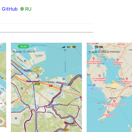
•
GitHub
🌐 RU