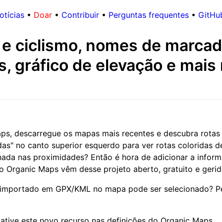
otícias
•
Doar
•
Contribuir
•
Perguntas frequentes
•
GitHu
e ciclismo, nomes de marca
s, gráfico de elevação e mai
aps, descarregue os mapas mais recentes e descubra rotas
s" no canto superior esquerdo para ver rotas coloridas d
 nada nas proximidades? Então é hora de adicionar a infor
 Organic Maps vêm desse projeto aberto, gratuito e geri
 importado em GPX/KML no mapa pode ser selecionado? Pe
tive este novo recurso nas definições do Organic Maps.