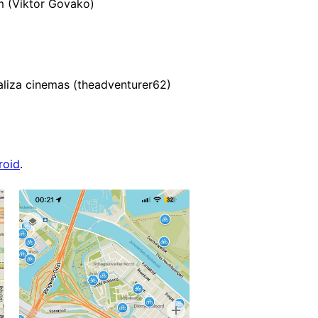
m (Viktor Govako)
caliza cinemas (theadventurer62)
roid
.