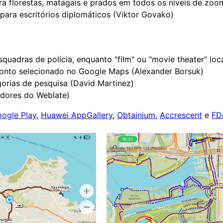
ra florestas, matagais e prados em todos os níveis de zoo
 para escritórios diplomáticos (Viktor Govako)
quadras de polícia, enquanto "film" ou "movie theater" lo
 ponto selecionado no Google Maps (Alexander Borsuk)
orias de pesquisa (David Martinez)
adores do Weblate)
ogle Play
,
Huawei AppGallery
,
Obtainium
,
Accrescent
e
FD