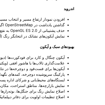
اندروید
افزودن نمودار ارتفاع مسیر و انتخاب مسی
گذاشتن یادداشت در OpenStreetMap اگر یک نقطه علاقه (POI) تازه اضافه‌شده هنوز در Organic Maps پشتیبانی نمی‌شود (hemanggs)
حذف پشتیبانی از OpenGL ES 2.0 به نفع OpenGL ES 3.0 (renderexpert)
نمایش آیکون‌های نشانک در انتخابگر رنگ 
بهبودهای سبک و آیکون
آیکون چنگال و کارد برای فودکورت‌ها (دیوید
علامت‌گذاری تالاب‌ها با هاشور افقی (ویکتو
آیکون‌ها برای فست‌فود و دوچرخه‌ها در نتای
پارکینگ سرپوشیده دوچرخه، کمدهای نگهداری
ایستگاه‌های محیط‌بانی و شرکای اداره پست
نمایش بازارچه‌ها، مناطق استراحت، مکان‌ه
اصلاح نمایش رنگ برای جنگل‌ها، بوته‌زارها
اصلاح تنظیمات اولویت برای دفاتر دیپلماتیک