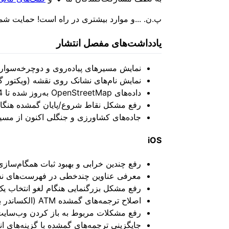
پ.ن. ...و موارد بیشتری در راه است! حمایت شما ب
یادداشت‌های مفصل انتشار
نمایش مسیرهای پیاده‌روی و دوچرخه‌سواری از OpenStreetMap (ویکتور
نمایش نام‌های نشانک روی نقشه (ویکتور گ
داده‌های OpenStreetMap به‌روز شده تا 4 آگوست
رفع مشکل نقاط شروع/پایان گمشده هنگام
جاده‌های کشاورزی و جنگلی اکنون از مسیر
iOS
رفع چندین خرابی و بهبود ثبات همگام‌سازی iCloud (کیریل کاوری
معرفی عناوین چندخطی در فهرست‌های نشان
رفع مشکل بزرگنمایی هنگام لغو انتخاب یک
اصلاح ترجمه‌های گمشده ATM (الکساندر بورسوک)
رفع مشکلات مربوط به باز کردن وب‌سایت‌
جایگزینی ترجمه‌های گمشده با گزینه‌های ان