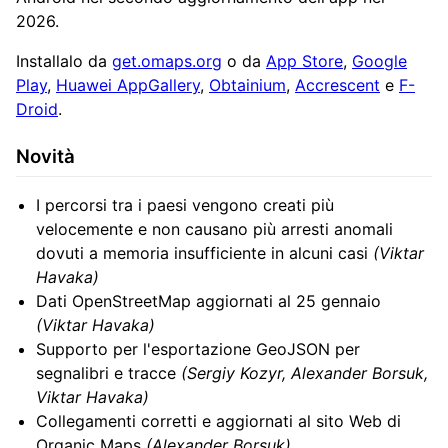
2026.
Installalo da
get.omaps.org
o da
App Store
,
Google
Play
,
Huawei AppGallery
,
Obtainium
,
Accrescent
e
F-
Droid
.
Novità
I percorsi tra i paesi vengono creati più
velocemente e non causano più arresti anomali
dovuti a memoria insufficiente in alcuni casi
(Viktar
Havaka)
Dati OpenStreetMap aggiornati al 25 gennaio
(Viktar Havaka)
Supporto per l'esportazione GeoJSON per
segnalibri e tracce
(Sergiy Kozyr, Alexander Borsuk,
Viktar Havaka)
Collegamenti corretti e aggiornati al sito Web di
Organic Maps
(Alexander Borsuk)