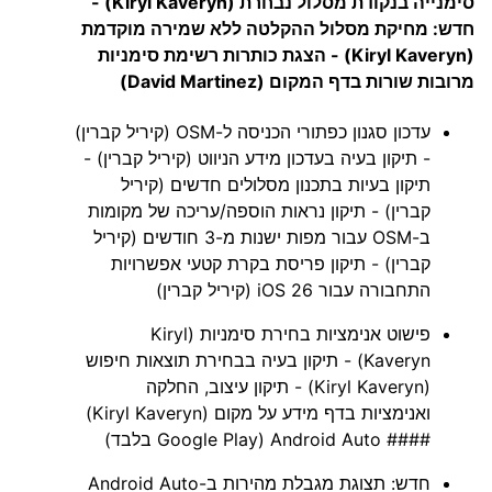
סימנייה בנקודת מסלול נבחרת (Kiryl Kaveryn) -
חדש: מחיקת מסלול ההקלטה ללא שמירה מוקדמת
(Kiryl Kaveryn) - הצגת כותרות רשימת סימניות
מרובות שורות בדף המקום (David Martinez)
עדכון סגנון כפתורי הכניסה ל-OSM (קיריל קברין)
- תיקון בעיה בעדכון מידע הניווט (קיריל קברין) -
תיקון בעיות בתכנון מסלולים חדשים (קיריל
קברין) - תיקון נראות הוספה/עריכה של מקומות
ב-OSM עבור מפות ישנות מ-3 חודשים (קיריל
קברין) - תיקון פריסת בקרת קטעי אפשרויות
התחבורה עבור iOS 26 (קיריל קברין)
פישוט אנימציות בחירת סימניות (Kiryl
Kaveryn) - תיקון בעיה בבחירת תוצאות חיפוש
(Kiryl Kaveryn) - תיקון עיצוב, החלקה
ואנימציות בדף מידע על מקום (Kiryl Kaveryn)
#### Android Auto (Google Play בלבד)
חדש: תצוגת מגבלת מהירות ב-Android Auto