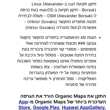
תיקון תקיעת curl ב-Linux (Alexander
Borsuk) - תיקון תקיעה ב-macOS בעת כניסה
ל-OSM (Alexander Borsuk) - פעולה לבחירת
תכונה מתפריט ההקשר (Viktor Govako) -
אפשרות לביטול ההורדה (Viktor Govako)
הצגת סוג הגיאומטריה בתפריט ההקשר (ויקטור
גובקו) ### תכונות ששוחררו לאחרונה ואולי
פספסתם - מספרי קווי תחבורה ציבורית בעת
בחירת תחנת אוטובוס - מסלולי טיול ורכיבה על
אופניים (הפעילו אותם באמצעות כפתור השכבות
בפינה השמאלית העליונה) - צפו בשמות
הסימניות במפה על ידי הפעלתן בהגדרות
האפליקציה - סמל העיפרון ✎ מאפשר עריכה
מהירה של סימניות
התקן את Organic Maps הורד את הגרסה
העדכנית ביותר של Organic Maps מ-
App
Store
,
Google Play
,
Huawei AppGallery
,