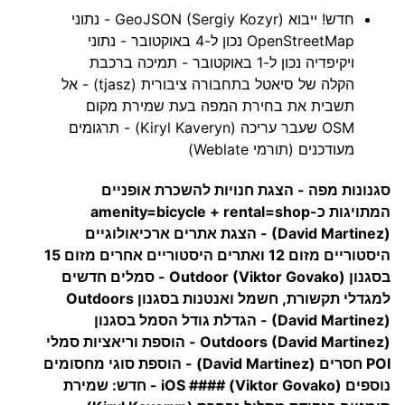
חדש! ייבוא GeoJSON (Sergiy Kozyr) - נתוני
OpenStreetMap נכון ל-4 באוקטובר - נתוני
ויקיפדיה נכון ל-1 באוקטובר - תמיכה ברכבת
הקלה של סיאטל בתחבורה ציבורית (tjasz) - אל
תשבית את בחירת המפה בעת שמירת מקום
OSM שעבר עריכה (Kiryl Kaveryn) - תרגומים
מעודכנים (תורמי Weblate)
סגנונות מפה - הצגת חנויות להשכרת אופניים
המתויגות כ-amenity=bicycle + rental=shop
(David Martinez) - הצגת אתרים ארכיאולוגיים
היסטוריים מזום 12 ואתרים היסטוריים אחרים מזום 15
בסגנון Outdoor (Viktor Govako) - סמלים חדשים
למגדלי תקשורת, חשמל ואנטנות בסגנון Outdoors
(David Martinez) - הגדלת גודל הסמל בסגנון
Outdoors (David Martinez) - הוספת וריאציות סמלי
POI חסרים (David Martinez) - הוספת סוגי מחסומים
נוספים (Viktor Govako) #### iOS - חדש: שמירת