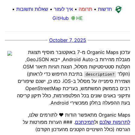
חדשות
•
תרומה
•
איך לעזור
•
שאלות ותשובות
•
GitHub
🌐 HE
October 7, 2025
עדכון Organic Maps מ-7 באוקטובר מוסיף תצוגת
מגבלת מהירות ב-Android Auto, ייבוא GeoJSON,
הקלטת סטטיסטיקות מסלול, הצגת תגיות תיאור OSM
(הקלד
בתיבת החיפוש כדי לראותן)
?description
ושמירת סימנייה על מסלול ב-iOS. כמו כן, ישנם שיפורים
רבים בממשק המשתמש, בעריכת OpenStreetMap
ותיקוני באגים שונים בכל הפלטפורמות, כולל תיקון קריסה
בעת ההפעלה בחלק ממכשירי Android.
Organic Maps מתאפשר הודות ❤️ לתורמים שלנו,
לתרומות שלכם
ול
תמיכתכם
. ### הערות מפורטות על
הגרסה (כולל השינויים הקטנים מהעדכון הקודם)