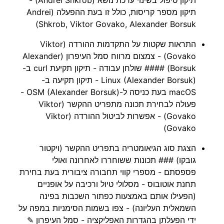
תיקון מספר קריסות, כולל זו בעת ההפעלה (Andrei
Shkrob, Viktor Govako, Alexander Borsuk)
התראות שקטות על התקדמות ההורדה (Viktor
Govako) - צמצום מרווח סמל העיפרון (Alexander
Borsuk) #### שולחן עבודה - תיקון תקיעת curl ב-
Linux (Alexander Borsuk) - תיקון תקיעה ב-
macOS בעת כניסה ל-OSM (Alexander Borsuk) -
פעולה לבחירת תכונה מתפריט ההקשר (Viktor
Govako) - אפשרות לביטול ההורדה (Viktor
Govako)
הצגת סוג הגיאומטריה בתפריט ההקשר (ויקטור
גובקו) ### תכונות ששוחררו לאחרונה ואולי
פספסתם - מספרי קווי תחבורה ציבורית בעת בחירת
תחנת אוטובוס - מסלולי טיול ורכיבה על אופניים
(הפעילו אותם באמצעות כפתור השכבות בפינה
השמאלית העליונה) - צפו בשמות הסימניות במפה על
ידי הפעלתן בהגדרות האפליקציה - סמל העיפרון ✎