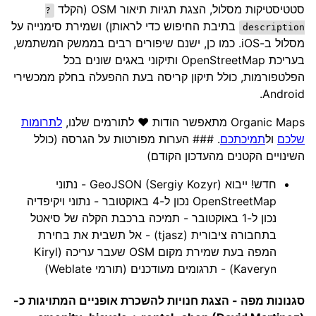
סטטיסטיקות מסלול, הצגת תגיות תיאור OSM (הקלד
?
בתיבת החיפוש כדי לראותן) ושמירת סימנייה על
description
מסלול ב-iOS. כמו כן, ישנם שיפורים רבים בממשק המשתמש,
בעריכת OpenStreetMap ותיקוני באגים שונים בכל
הפלטפורמות, כולל תיקון קריסה בעת ההפעלה בחלק ממכשירי
Android.
Organic Maps מתאפשר הודות ❤️ לתורמים שלנו,
לתרומות
שלכם
ול
תמיכתכם
. ### הערות מפורטות על הגרסה (כולל
השינויים הקטנים מהעדכון הקודם)
חדש! ייבוא GeoJSON (Sergiy Kozyr) - נתוני
OpenStreetMap נכון ל-4 באוקטובר - נתוני ויקיפדיה
נכון ל-1 באוקטובר - תמיכה ברכבת הקלה של סיאטל
בתחבורה ציבורית (tjasz) - אל תשבית את בחירת
המפה בעת שמירת מקום OSM שעבר עריכה (Kiryl
Kaveryn) - תרגומים מעודכנים (תורמי Weblate)
סגנונות מפה - הצגת חנויות להשכרת אופניים המתויגות כ-