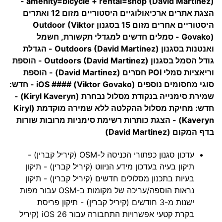
amenity=bicycle + rental=shop (David Martinez) -
הצגת אתרים ארכיאולוגיים היסטוריים מזום 12 ואתרים
היסטוריים אחרים מזום 15 בסגנון Outdoor (Viktor
Govako) - סמלים חדשים למגדלי תקשורת, חשמל
ואנטנות בסגנון Outdoors (David Martinez) - הגדלת
גודל הסמל בסגנון Outdoors (David Martinez) - הוספת
וריאציות סמלי POI חסרים (David Martinez) - הוספת
סוגי מחסומים נוספים (Viktor Govako) #### iOS - חדש:
שמירת סימנייה בנקודת מסלול נבחרת (Kiryl Kaveryn) -
חדש: מחיקת מסלול ההקלטה ללא שמירה מוקדמת (Kiryl
Kaveryn) - הצגת כותרות רשימת סימניות מרובות שורות
בדף המקום (David Martinez)
עדכון סגנון כפתורי הכניסה ל-OSM (קיריל קברין) -
תיקון בעיה בעדכון מידע הניווט (קיריל קברין) - תיקון
בעיות בתכנון מסלולים חדשים (קיריל קברין) - תיקון
נראות הוספה/עריכה של מקומות ב-OSM עבור מפות
ישנות מ-3 חודשים (קיריל קברין) - תיקון פריסת
בקרת קטעי אפשרויות התחבורה עבור iOS 26 (קיריל