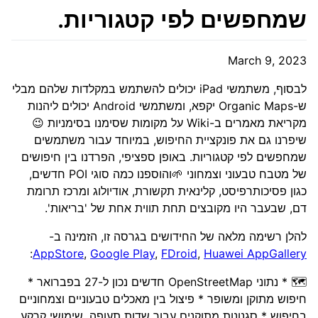
שמחפשים לפי קטגוריות.
March 9, 2023
לבסוף, משתמשי iPad יכולים להשתמש במקלדות שלהם מבלי
ש-Organic Maps יקפא, ומשתמשי Android יכולים ליהנות
מקריאת מאמרים ב-Wiki על מקומות שסימנו בסימניות 😉
שיפרנו גם את פונקציית החיפוש, במיוחד עבור משתמשים
שמחפשים לפי קטגוריות. באופן ספציפי, הפרדנו בין חיפושים
של מטבח טבעוני וצמחוני 🌱והוספנו כמה סוגי POI חדשים,
כגון פסיכותרפיסט, קלינאית תקשורת, אודיולוג ומרכז תרומת
דם, שבעבר היו מקובצים תחת תווית אחת של 'בריאות'.
להלן רשימה מלאה של החידושים בגרסה זו, הזמינה ב-
:
AppStore
,
Google Play
,
FDroid
,
Huawei AppGallery
🗺️ * נתוני OpenStreetMap חדשים נכון ל-27 בפברואר *
חיפוש מתוקן ומשופר * פיצול בין מאכלים טבעוניים וצמחוניים
בחיפוש * סגנונות מתוקנים עבור שדות תעופה, שימושי קרקע,