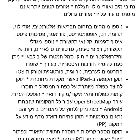
נתיבי מים ואזורי מילוי הצללה * אזורים קטנים יותר אינם
מוסתרים עוד על ידי אזורים גדולים
נוספו מומחים בתחום הבריאות: אלטרנטיבי, אודיולוג,
תרומת דם, אופטומטריסט, פודיאטר, פסיכותרפיסט,
איסוף דגימות, קלינאי תקשורת * נוספו מגדלי
תקשורת, רציפי טעינה, גנרטורים סולאריים, רוח, גז
והידרואלקטריים * תוקן סמל המטרו של בילבאו * ניתן
כעת להוסיף חורבות היסטוריות בעורך * שופרו
התרגומים לערבית, נורווגית, פורטוגזית וטורקית iOS
תוקן הקפאה ב-iPad כאשר מקלדת מחוברת * תוקן
לחיצה כפולה מיותרת על כפתור המסלול * הוסרו
קומות כפולות ותאי מיקוד/מיקוד דואר * הופעלו הערות
עורך OpenStreetMap עבור כל המקומות שנבחרו
Android * כעת ניתן ללחוץ על מאמרים בוויקי והם
נראים בסימניות * תוקן פתיחת דוא"ל מדף מידע על
המקום (PP)
תוקנו מספר קריסות * הוסרה התווית "תיאור" וכפתור
"עוד" כאשר נבחר POI במפה * עוצב מחדש תיבת