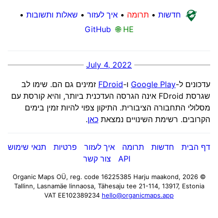
חדשות
•
תרומה
•
איך לעזור
•
שאלות ותשובות
•
GitHub
🌐 HE
July 4, 2022
עדכונים ל-
Google Play
ו-
FDroid
זמינים גם הם. שימו לב
שגרסת FDroid אינה הגרסה העדכנית ביותר, והיא קורסת עם
מסלולי התחבורה הציבורית. התיקון צפוי להיות זמין בימים
הקרובים. רשימת השינויים נמצאת
כאן
.
דף הבית
חדשות
תרומה
איך לעזור
פרטיות
תנאי שימוש
API
צור קשר
Harju maakond,
© 2026 Organic Maps OÜ, reg. code 16225385
Tallinn, Lasnamäe linnaosa, Tähesaju tee 21-114, 13917, Estonia
VAT EE102389234
hello@organicmaps.app