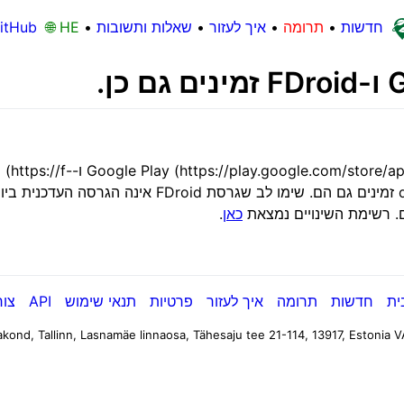
חדשות
•
תרומה
•
איך לעזור
•
שאלות ותשובות
•
🌐 HE
itHub
עדכונים ל-://play.google.com/store/apps/details?id=app.organicmaps
droid.org/en/packages/app.organicmaps/) זמינים גם הם.
ים. רשימת השינויים נמצאת
כאן
.
ית
חדשות
תרומה
איך לעזור
פרטיות
תנאי שימוש
API
צור
kond, Tallinn, Lasnamäe linnaosa, Tähesaju tee 21-114, 13917, Estonia
V