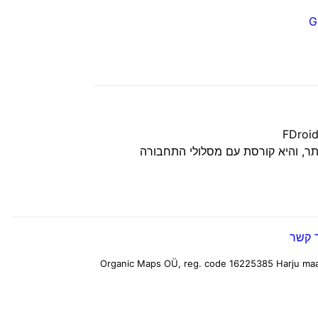
G
Google Play (https) ו-FDroid (https://f-
 שימו לב שגרסת FDroid אינה הגרסה העדכנית ביותר, והיא קורסת עם מסלולי התחבורה
 קשר
Harju maa