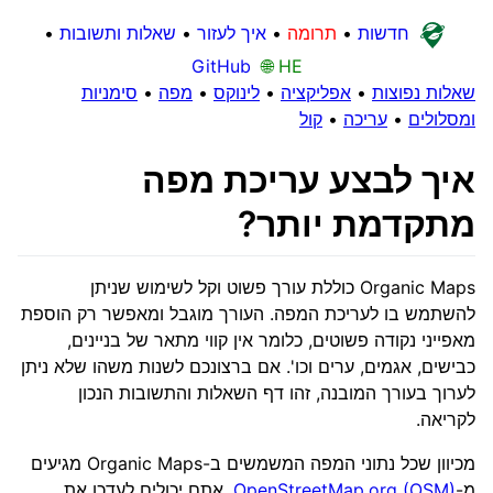
חדשות
•
תרומה
•
איך לעזור
•
שאלות ותשובות
•
GitHub
🌐 HE
שאלות נפוצות
•
אפליקציה
•
לינוקס
•
מפה
•
סימניות
ומסלולים
•
עריכה
•
קול
איך לבצע עריכת מפה
מתקדמת יותר?
Organic Maps כוללת עורך פשוט וקל לשימוש שניתן
להשתמש בו לעריכת המפה. העורך מוגבל ומאפשר רק הוספת
מאפייני נקודה פשוטים, כלומר אין קווי מתאר של בניינים,
כבישים, אגמים, ערים וכו'. אם ברצונכם לשנות משהו שלא ניתן
לערוך בעורך המובנה, זהו דף השאלות והתשובות הנכון
לקריאה.
מכיוון שכל נתוני המפה המשמשים ב-Organic Maps מגיעים
מ-
OpenStreetMap.org (OSM)
, אתם יכולים לעדכן את