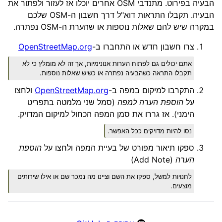
הבעיה בפירוט. מתנדבי OSM אחרים יוכלו אז לעזור ולפתור את
הבעיה. תקבלו התראות דוא"ל דרך חשבון ה-OSM שלכם
במקרה שיש להם שאלות נוספות או שהערת ה-OSM נפתרה.
צרו חשבון חדש או התחברו ב-
OpenStreetMap.org
אתם יכולים גם לפתוח הערות אנונימיות, אך זה לא מומלץ כי לא
תקבלו התראה כשהבעיה נפתרה או כשיש שאלות נוספות.
התקרבו למיקום במפה ב-
OpenStreetMap.org
ולחצו
על
הוספת הערה למפה
(סמל שני מלמטה בתפריט
הימני). אז גררו את סמן המפה הכחול למיקום המדויק.
נסו להיות מדויקים ככל האפשר.
ספקו תיאור מפורט של בעיית המפה ולחצו על
הוספת
הערה
(Add Note)
לחנויות למשל, ספקו את השם וציינו מה נמכר שם או אילו שירותים
מוצעים.