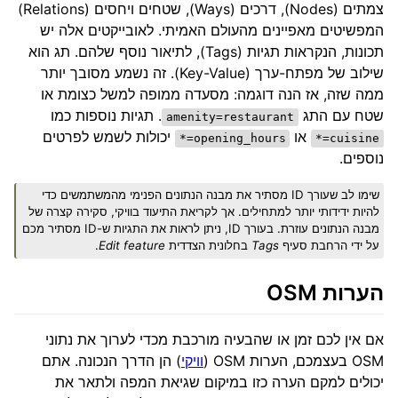
צמתים (Nodes), דרכים (Ways), שטחים ויחסים (Relations)
המפשיטים מאפיינים מהעולם האמיתי. לאובייקטים אלה יש
תכונות, הנקראות תגיות (Tags), לתיאור נוסף שלהם. תג הוא
שילוב של מפתח-ערך (Key-Value). זה נשמע מסובך יותר
ממה שזה, אז הנה דוגמה: מסעדה ממופה למשל כצומת או
שטח עם התג
. תגיות נוספות כמו
amenity=restaurant
או
יכולות לשמש לפרטים
opening_hours=*
cuisine=*
נוספים.
שימו לב שעורך ID מסתיר את מבנה הנתונים הפנימי מהמשתמשים כדי
להיות ידידותי יותר למתחילים. אך לקריאת התיעוד בוויקי, סקירה קצרה של
מבנה הנתונים עוזרת. בעורך ID, ניתן לראות את התגיות ש-ID מסתיר מכם
על ידי הרחבת סעיף
Tags
בחלונית הצדדית
Edit feature
.
הערות OSM
אם אין לכם זמן או שהבעיה מורכבת מכדי לערוך את נתוני
OSM בעצמכם, הערות OSM (
וויקי
) הן הדרך הנכונה. אתם
יכולים למקם הערה כזו במיקום שגיאת המפה ולתאר את