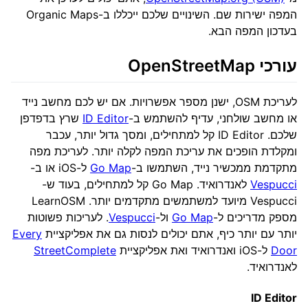
המפה ישירות שם. השינויים שלכם ייכללו ב-Organic Maps
בעדכון המפה הבא.
עורכי OpenStreetMap
לעריכת OSM, ישנן מספר אפשרויות. אם יש לכם מחשב נייד
או מחשב שולחני, עדיף להשתמש ב-
ID Editor
שרץ בדפדפן
שלכם. ID Editor קל למתחילים, ומסך גדול יותר, עכבר
ומקלדת הופכים את עריכת המפה לקלה יותר. לעריכת מפה
מתקדמת ממכשיר נייד, השתמשו ב-
Go Map
ל-iOS או ב-
Vespucci
לאנדרואיד. Go Map קל למתחילים, בעוד ש-
Vespucci מיועד למשתמשים מתקדמים יותר. LearnOSM
מספק מדריכים ל-
Go Map
ול-
Vespucci
. לעריכות פשוטות
יותר עם יותר כיף, אתם יכולים לנסות גם את אפליקציית
Every
Door
ל-iOS ואנדרואיד ואת אפליקציית
StreetComplete
לאנדרואיד.
ID Editor