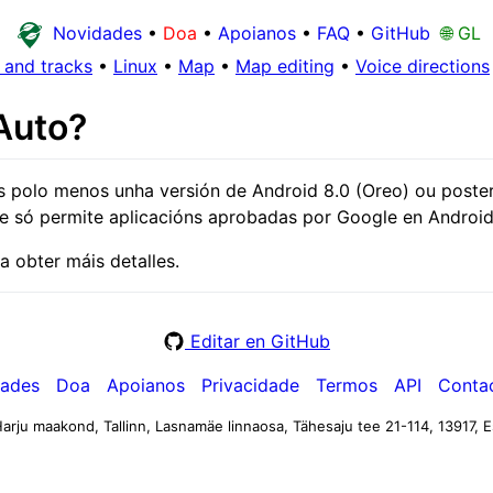
Novidades
•
Doa
•
Apoianos
•
FAQ
•
GitHub
🌐 GL
and tracks
•
Linux
•
Map
•
Map editing
•
Voice directions
Auto?
s polo menos unha versión de Android 8.0 (Oreo) ou poste
 só permite aplicacións aprobadas por Google en Android
a obter máis detalles.
Editar en GitHub
ades
Doa
Apoianos
Privacidade
Termos
API
Conta
arju maakond, Tallinn, Lasnamäe linnaosa, Tähesaju tee 21-114, 13917, E