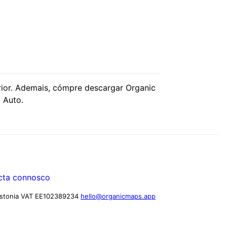
rior. Ademais, cómpre descargar Organic
 Auto.
cta connosco
stonia
VAT EE102389234
hello@organicmaps.app