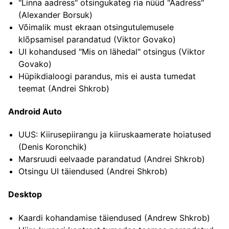
"Linna aadress" otsingukateg ria nüüd "Aadress"
(Alexander Borsuk)
Võimalik must ekraan otsingutulemusele
klõpsamisel parandatud (Viktor Govako)
UI kohandused "Mis on lähedal" otsingus (Viktor
Govako)
Hüpikdialoogi parandus, mis ei austa tumedat
teemat (Andrei Shkrob)
Android Auto
UUS: Kiirusepiirangu ja kiiruskaamerate hoiatused
(Denis Koronchik)
Marsruudi eelvaade parandatud (Andrei Shkrob)
Otsingu UI täiendused (Andrei Shkrob)
Desktop
Kaardi kohandamise täiendused (Andrew Shkrob)