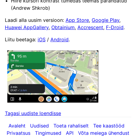
Hiire kursori kontrast tumedas teemas parandatud
(Andrew Shkrob)
Laadi alla uusim versioon:
App Store
,
Google Play
,
Huawei AppGallery
,
Obtainium
,
Accrescent
,
F-Droid
.
Liitu beetaga:
iOS
/
Android
.
Tagasi uudiste loendisse
Avaleht
Uudised
Toeta rahaliselt
Tee kaastööd
Privaatsus
Tingimused
API
Võta meiega ühendust