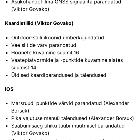
Asukohanool ilma GNSS signaalita parandatud
(Viktor Govako)
Kaardistiilid (Viktor Govako)
Outdoor-stiili ikoonid ümberkujundatud
Vee siltide värv parandatud
Hoonete kuvamine suumil 16
Vaateplatvormide ja -punktide kuvamine alates
suumist 14
Üldised kaardiparandused ja täiendused
iOS
Marsruudi punktide värvid parandatud (Alexander
Borsuk)
Pika vajutuse menüü täiendused (Alexander Borsuk)
Saabumisaeg ühiku tüübi muutmisel parandatud
(Viktor Govako)