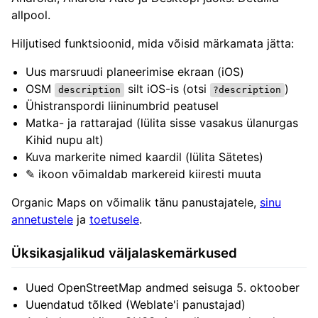
allpool.
Hiljutised funktsioonid, mida võisid märkamata jätta:
Uus marsruudi planeerimise ekraan (iOS)
OSM
silt iOS-is (otsi
)
description
?description
Ühistranspordi liininumbrid peatusel
Matka- ja rattarajad (lülita sisse vasakus ülanurgas
Kihid nupu alt)
Kuva markerite nimed kaardil (lülita Sätetes)
✎ ikoon võimaldab markereid kiiresti muuta
Organic Maps on võimalik tänu panustajatele,
sinu
annetustele
ja
toetusele
.
Üksikasjalikud väljalaskemärkused
Uued OpenStreetMap andmed seisuga 5. oktoober
Uuendatud tõlked (Weblate'i panustajad)