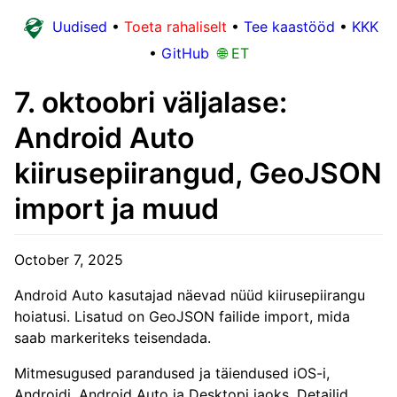
Uudised
•
Toeta rahaliselt
•
Tee kaastööd
•
KKK
•
GitHub
🌐 ET
7. oktoobri väljalase:
Android Auto
kiirusepiirangud, GeoJSON
import ja muud
October 7, 2025
Android Auto kasutajad näevad nüüd kiirusepiirangu
hoiatusi. Lisatud on GeoJSON failide import, mida
saab markeriteks teisendada.
Mitmesugused parandused ja täiendused iOS-i,
Androidi, Android Auto ja Desktopi jaoks. Detailid