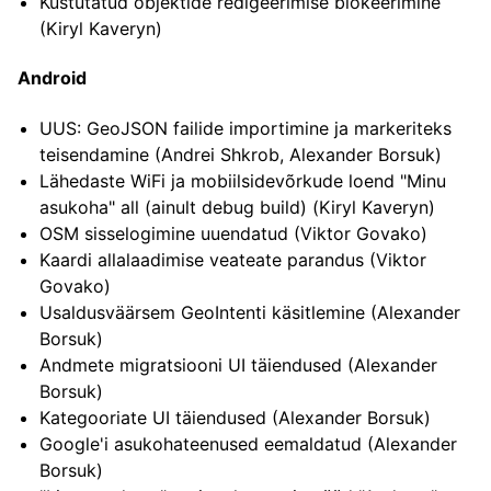
Kustutatud objektide redigeerimise blokeerimine
(Kiryl Kaveryn)
Android
UUS: GeoJSON failide importimine ja markeriteks
teisendamine (Andrei Shkrob, Alexander Borsuk)
Lähedaste WiFi ja mobiilsidevõrkude loend "Minu
asukoha" all (ainult debug build) (Kiryl Kaveryn)
OSM sisselogimine uuendatud (Viktor Govako)
Kaardi allalaadimise veateate parandus (Viktor
Govako)
Usaldusväärsem GeoIntenti käsitlemine (Alexander
Borsuk)
Andmete migratsiooni UI täiendused (Alexander
Borsuk)
Kategooriate UI täiendused (Alexander Borsuk)
Google'i asukohateenused eemaldatud (Alexander
Borsuk)