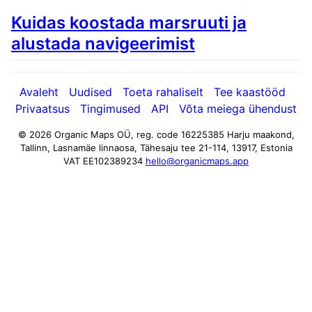
Kuidas koostada marsruuti ja
alustada navigeerimist
Avaleht
Uudised
Toeta rahaliselt
Tee kaastööd
Privaatsus
Tingimused
API
Võta meiega ühendust
© 2026 Organic Maps OÜ, reg. code 16225385
Harju maakond,
Tallinn, Lasnamäe linnaosa, Tähesaju tee 21-114, 13917, Estonia
VAT EE102389234
hello@organicmaps.app