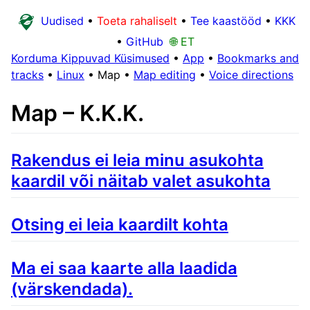
Uudised
•
Toeta rahaliselt
•
Tee kaastööd
•
KKK
•
GitHub
🌐 ET
Korduma Kippuvad Küsimused
•
App
•
Bookmarks and
tracks
•
Linux
•
Map
•
Map editing
•
Voice directions
Map – K.K.K.
Rakendus ei leia minu asukohta
kaardil või näitab valet asukohta
Otsing ei leia kaardilt kohta
Ma ei saa kaarte alla laadida
(värskendada).