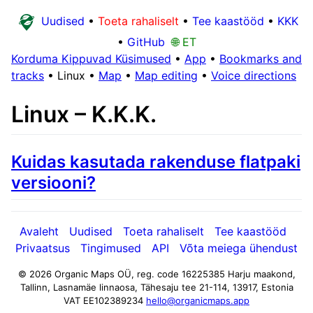
Uudised
•
Toeta rahaliselt
•
Tee kaastööd
•
KKK
•
GitHub
🌐 ET
Korduma Kippuvad Küsimused
•
App
•
Bookmarks and
tracks
•
Linux
•
Map
•
Map editing
•
Voice directions
Linux – K.K.K.
Kuidas kasutada rakenduse flatpaki
versiooni?
Avaleht
Uudised
Toeta rahaliselt
Tee kaastööd
Privaatsus
Tingimused
API
Võta meiega ühendust
© 2026 Organic Maps OÜ, reg. code 16225385
Harju maakond,
Tallinn, Lasnamäe linnaosa, Tähesaju tee 21-114, 13917, Estonia
VAT EE102389234
hello@organicmaps.app