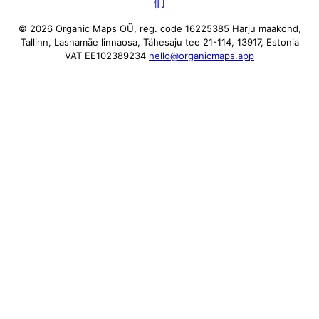
们
© 2026 Organic Maps OÜ, reg. code 16225385
Harju maakond,
Tallinn, Lasnamäe linnaosa, Tähesaju tee 21-114, 13917, Estonia
VAT EE102389234
hello@organicmaps.app