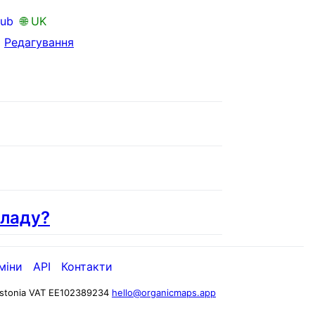
Hub
🌐 UK
•
Редагування
 ладу?
міни
API
Контакти
stonia
VAT EE102389234
hello@organicmaps.app