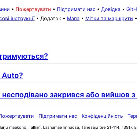
вини
•
Пожертвувати
•
Підтримати нас
•
Довідка
•
Git
сові інструкції
•
Додаток
•
Мапа
•
Мітки та маршрути
ідтримуються?
 Auto?
 несподівано закрився або вийшов з
Пожертвувати
Підтримати нас
Конфіденційність
Тер
arju maakond, Tallinn, Lasnamäe linnaosa, Tähesaju tee 21-114, 13917, E