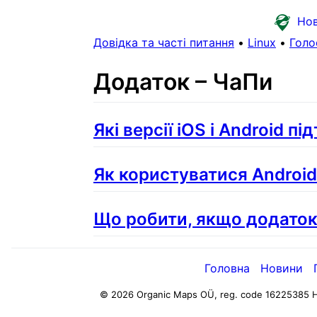
Но
Довідка та часті питання
•
Linux
•
Голо
Додаток – ЧаПи
Які версії iOS і Android п
Як користуватися Android
Що робити, якщо додаток
Головна
Новини
© 2026 Organic Maps OÜ, reg. code 16225385
H