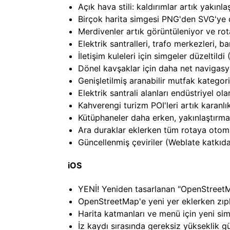
Açık hava stili: kaldırımlar artık yakın
Birçok harita simgesi PNG'den SVG'ye 
Merdivenler artık görüntüleniyor ve ro
Elektrik santralleri, trafo merkezleri, b
İletişim kuleleri için simgeler düzeltild
Dönel kavşaklar için daha net navigasy
Genişletilmiş aranabilir mutfak kategori
Elektrik santrali alanları endüstriyel ol
Kahverengi turizm POI'leri artık karan
Kütüphaneler daha erken, yakınlaştırma
Ara duraklar eklerken tüm rotaya otoma
Güncellenmiş çeviriler (Weblate katkıda
iOS
YENİ! Yeniden tasarlanan "OpenStreetM
OpenStreetMap'e yeni yer eklerken zıpla
Harita katmanları ve menü için yeni sim
İz kaydı sırasında gereksiz yükseklik gü