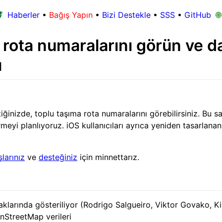
Haberler
•
Bağış Yapın
•
Bizi Destekle
•
SSS
•
GitHub
🌐
rota numaralarını görün ve dah
ı
ğinizde, toplu taşıma rota numaralarını görebilirsiniz. Bu 
rmeyi planlıyoruz. iOS kullanıcıları ayrıca yeniden tasarlan
larınız
ve
desteğiniz
için minnettarız.
klarında gösteriliyor (Rodrigo Salgueiro, Viktor Govako, Ki
nStreetMap verileri