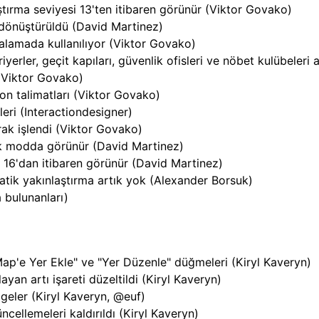
laştırma seviyesi 13'ten itibaren görünür (Viktor Govako)
dönüştürüldü (David Martinez)
talamada kullanılıyor (Viktor Govako)
ariyerler, geçit kapıları, güvenlik ofisleri ve nöbet kulübeler
i (Viktor Govako)
on talimatları (Viktor Govako)
leri (Interactiondesigner)
arak işlendi (Viktor Govako)
lık modda görünür (David Martinez)
 16'dan itibaren görünür (David Martinez)
tik yakınlaştırma artık yok (Alexander Borsuk)
 bulunanları)
ap'e Yer Ekle" ve "Yer Düzenle" düğmeleri (Kiryl Kaveryn)
yan artı işareti düzeltildi (Kiryl Kaveryn)
geler (Kiryl Kaveryn, @euf)
ncellemeleri kaldırıldı (Kiryl Kaveryn)