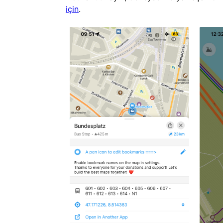
için
.