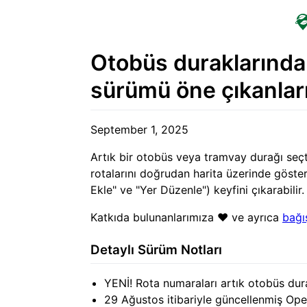
Otobüs duraklarında 
sürümü öne çıkanlar
September 1, 2025
Artık bir otobüs veya tramvay durağı seçti
rotalarını doğrudan harita üzerinde göste
Ekle" ve "Yer Düzenle") keyfini çıkarabilir.
Katkıda bulunanlarımıza ❤️ ve ayrıca
bağış
Detaylı Sürüm Notları
YENİ! Rota numaraları artık otobüs dura
29 Ağustos itibariyle güncellenmiş Ope