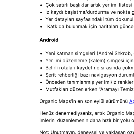
Çok satırlı başlıklar artık yer imi liste
İz kaydı başlatma/durdurma ve nokta gü
Yer detayları sayfasındaki tüm dokunulab
"Katkıda bulunmak için haritaları günce
Android
Yeni katman simgeleri (Andrei Shkrob,
Yer imi düzenleme (kalem) simgesi için
Belirli rotaları kaydetme sırasında çö
Şerit rehberliği bazı navigasyon duruml
Önceden tanımlanmış yer imi/iz renklerin
Mutfakları düzenlerken "Aramayı Temizl
Organic Maps'in en son eylül sürümünü
A
Henüz denemediyseniz, artık Organic Maps ay
imlerini düzenlemenin daha hızlı bir yolu o
Not: Unutmayın, deneysel ve yaklaşan özel