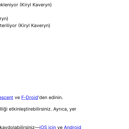
ekleniyor (Kiryl Kaveryn)
ryn)
eriliyor (Kiryl Kaveryn)
escent
ve
F-Droid
'den edinin.
i etkinleştirebilirsiniz. Ayrıca, yer
kaydolabilirsiniz—
iOS için
ve
Android