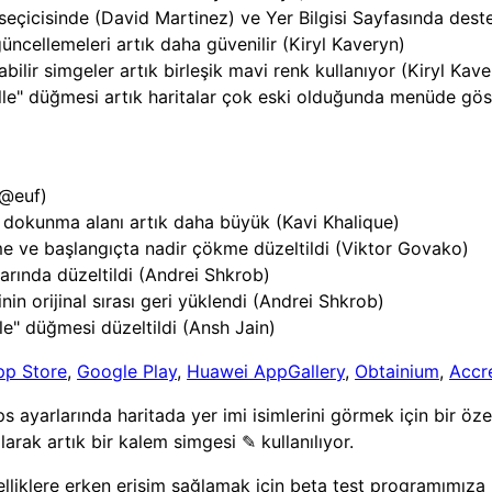
si seçicisinde (David Martinez) ve Yer Bilgisi Sayfasında dest
ncellemeleri artık daha güvenilir (Kiryl Kaveryn)
ilir simgeler artık birleşik mavi renk kullanıyor (Kiryl Kave
lle" düğmesi artık haritalar çok eski olduğunda menüde göst
 @euf)
 dokunma alanı artık daha büyük (Kavi Khalique)
kme ve başlangıçta nadir çökme düzeltildi (Viktor Govako)
arında düzeltildi (Andrei Shkrob)
in orijinal sırası geri yüklendi (Andrei Shkrob)
e" düğmesi düzeltildi (Ansh Jain)
pp Store
,
Google Play
,
Huawei AppGallery
,
Obtainium
,
Accr
arlarında haritada yer imi isimlerini görmek için bir özelliğ
larak artık bir kalem simgesi ✎ kullanılıyor.
liklere erken erişim sağlamak için beta test programımıza 