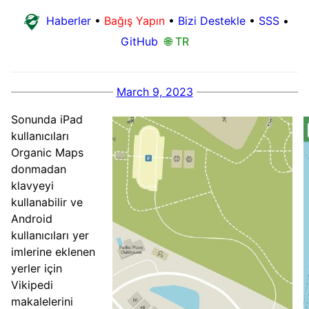
Haberler
•
Bağış Yapın
•
Bizi Destekle
•
SSS
•
GitHub
🌐 TR
March 9, 2023
Sonunda iPad
kullanıcıları
Organic Maps
donmadan
klavyeyi
kullanabilir ve
Android
kullanıcıları yer
imlerine eklenen
yerler için
Vikipedi
makalelerini