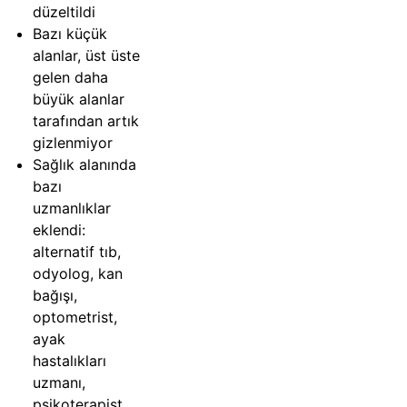
düzeltildi
Bazı küçük
alanlar, üst üste
gelen daha
büyük alanlar
tarafından artık
gizlenmiyor
Sağlık alanında
bazı
uzmanlıklar
eklendi:
alternatif tıb,
odyolog, kan
bağışı,
optometrist,
ayak
hastalıkları
uzmanı,
psikoterapist,