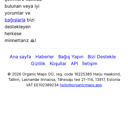
bulunan veya iyi
yorumlar ve
bağışlarla
bizi
destekleyen
herkese
minnettarız 🙏!
Ana sayfa
Haberler
Bağış Yapın
Bizi Destekle
Gizlilik
Koşullar
API
İletişim
© 2026 Organic Maps OÜ, reg. code 16225385
Harju maakond,
Tallinn, Lasnamäe linnaosa, Tähesaju tee 21-114, 13917, Estonia
VAT EE102389234
hello@organicmaps.app