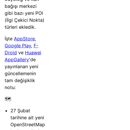
bağışı merkezi
gibi bazı yeni POI
(İlgi Çekici Nokta)
türleri ekledik.
İşte
AppStore
,
Google Play
,
F-
Droid
ve
Huawei
AppGallery
'de
yayınlanan yeni
güncellemenin
tam değişiklik
notu:
🗺️
27 Şubat
tarihine ait yeni
OpenStreetMap