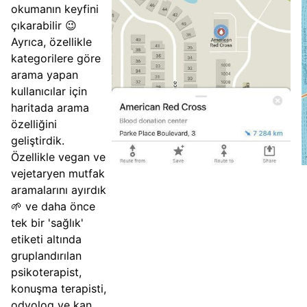
okumanın keyfini
çıkarabilir 😉
Ayrıca, özellikle
kategorilere göre
arama yapan
kullanıcılar için
haritada arama
özelliğini
geliştirdik.
Özellikle vegan ve
vejetaryen mutfak
aramalarını ayırdık
🌱 ve daha önce
tek bir 'sağlık'
etiketi altında
gruplandırılan
psikoterapist,
konuşma terapisti,
odyolog ve kan