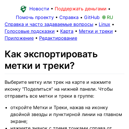
Новости
•
Поддержать деньгами
•
Помочь проекту
•
Справка
•
GitHub
🌐 RU
Справка и часто задаваемые вопросы
•
Linux
•
Голосовые подсказки
•
Карта
•
Метки и треки
•
Приложение
•
Редактирование
Как экспортировать
метки и треки?
Выберите метку или трек на карте и нажмите
иконку “Поделиться” на нижней панели. Чтобы
отправить все метки и треки в группе:
откройте Метки и Треки, нажав на иконку
двойной звезды и пунктирной линии на главном
экране;
нажмите значок с тремя точками справа от