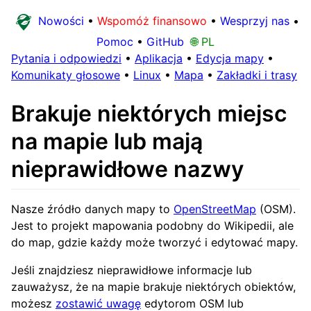
Nowości
•
Wspomóż finansowo
•
Wesprzyj nas
•
Pomoc
•
GitHub
🌐 PL
Pytania i odpowiedzi
•
Aplikacja
•
Edycja mapy
•
Komunikaty głosowe
•
Linux
•
Mapa
•
Zakładki i trasy
Brakuje niektórych miejsc
na mapie lub mają
nieprawidłowe nazwy
Nasze źródło danych mapy to
OpenStreetMap
(OSM).
Jest to projekt mapowania podobny do Wikipedii, ale
do map, gdzie każdy może tworzyć i edytować mapy.
Jeśli znajdziesz nieprawidłowe informacje lub
zauważysz, że na mapie brakuje niektórych obiektów,
możesz
zostawić uwagę
edytorom OSM lub