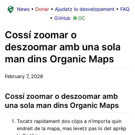
News
•
Donar
•
Ajudatz lo desvelopament
•
FAQ
•
GitHub
🌐 OC
Cossí zoomar o
deszoomar amb una sola
man dins Organic Maps
February 7, 2026
Cossí zoomar o deszoomar amb
una sola man dins Organic Maps
Tocatz rapidament dos còps a n'importa quin
endreit de la mapa, mas levetz pas lo det aprèp