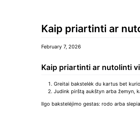
Kaip priartinti ar n
February 7, 2026
Kaip priartinti ar nutolint
Greitai bakstelėk du kartus bet kuri
Judink pirštą aukštyn arba žemyn, k
Ilgo bakstelėjimo gestas: rodo arba slepia