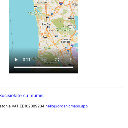
Susisiekite su mumis
stonia
VAT EE102389234
hello@organicmaps.app