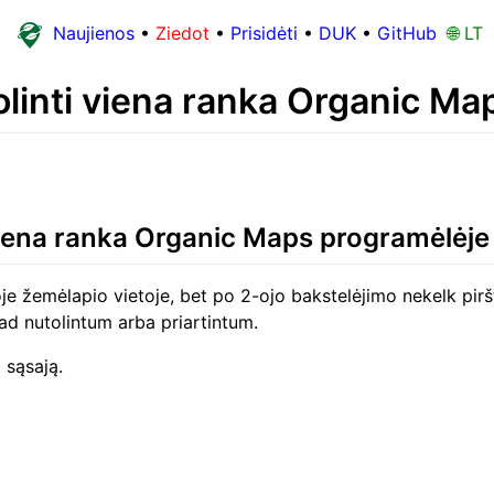
Naujienos
•
Ziedot
•
Prisidėti
•
DUK
•
GitHub
🌐 LT
utolinti viena ranka Organic M
i viena ranka Organic Maps programėlėje
oje žemėlapio vietoje, bet po 2-ojo bakstelėjimo nekelk pirš
ad nutolintum arba priartintum.
 sąsają.