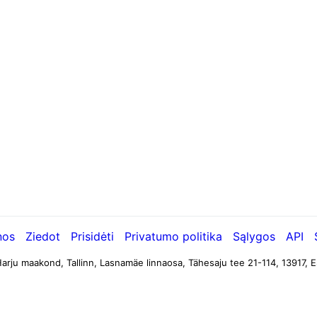
nos
Ziedot
Prisidėti
Privatumo politika
Sąlygos
API
arju maakond, Tallinn, Lasnamäe linnaosa, Tähesaju tee 21-114, 13917, E