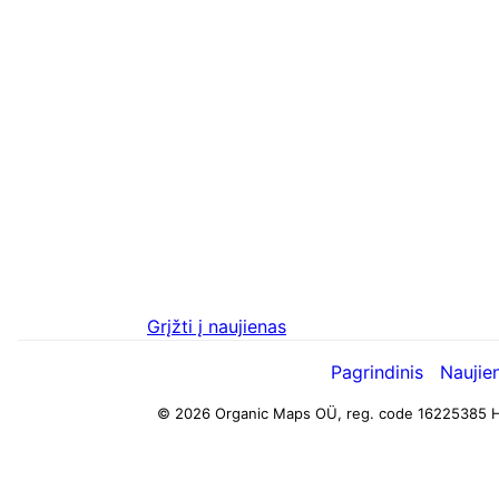
Grįžti į naujienas
Pagrindinis
Naujie
© 2026 Organic Maps OÜ, reg. code 16225385
H