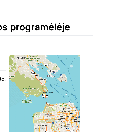
aps programėlėje
to.