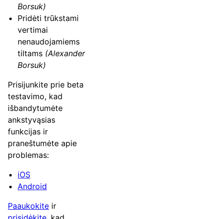
Borsuk)
Pridėti trūkstami
vertimai
nenaudojamiems
tiltams
(Alexander
Borsuk)
Prisijunkite prie beta
testavimo, kad
išbandytumėte
ankstyvąsias
funkcijas ir
praneštumėte apie
problemas:
iOS
Android
Paaukokite
ir
prisidėkite
, kad