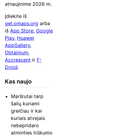
atnaujinime 2026 m.
Įdiekite iš
get.omaps.org
arba
iš
App Store
,
Google
Play
,
Huawei
AppGallery
,
Obtainium
,
Accrescent
ir
F-
Droid
.
Kas naujo
Maršrutai tarp
šalių kuriami
greičiau ir kai
kuriais atvejais
nebepridaro
atminties trūkumo