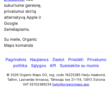
sukurtume geresnę,
privatumui skirtą
alternatyvą Apple ir
Google
žemėlapiams.
Su meile, Organic
Maps komanda
Pagrindinis
Naujienos
Ziedot
Prisidėti
Privatumo
politika
Sąlygos
API
Susisiekite su mumis
© 2026 Organic Maps OÜ, reg. code 16225385
Harju maakond,
Tallinn, Lasnamäe linnaosa, Tähesaju tee 21-114, 13917, Estonia
VAT EE102389234
hello@organicmaps.app