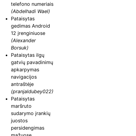
telefono numeriais
(Abdelhadi Wael)
Pataisytas
gedimas Android
12 įrenginiuose
(Alexander
Borsuk)
Pataisytas ilgų
gatvių pavadinimų
apkarpymas
navigacijos
antraštėje
(pranjaldubey022)
Pataisytas
maršruto
sudarymo įrankių
juostos
persidengimas
mažuose