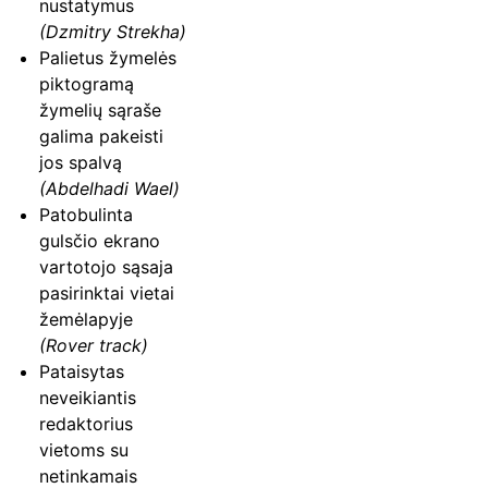
nustatymus
(Dzmitry Strekha)
Palietus žymelės
piktogramą
žymelių sąraše
galima pakeisti
jos spalvą
(Abdelhadi Wael)
Patobulinta
gulsčio ekrano
vartotojo sąsaja
pasirinktai vietai
žemėlapyje
(Rover track)
Pataisytas
neveikiantis
redaktorius
vietoms su
netinkamais