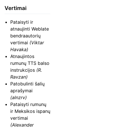
Vertimai
Pataisyti ir
atnaujinti Weblate
bendraautorių
vertimai
(Viktar
Havaka)
Atnaujintos
rumunų TTS balso
instrukcijos
(R.
Ravzan)
Patobulinti šalių
aprašymai
(alnzrv)
Pataisyti rumunų
ir Meksikos ispanų
vertimai
(Alexander