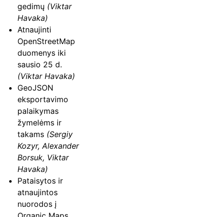
gedimų
(Viktar
Havaka)
Atnaujinti
OpenStreetMap
duomenys iki
sausio 25 d.
(Viktar Havaka)
GeoJSON
eksportavimo
palaikymas
žymelėms ir
takams
(Sergiy
Kozyr, Alexander
Borsuk, Viktar
Havaka)
Pataisytos ir
atnaujintos
nuorodos į
Organic Maps