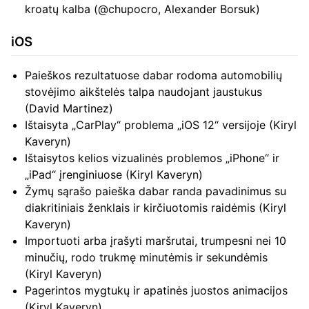
kroatų kalba (@chupocro, Alexander Borsuk)
iOS
Paieškos rezultatuose dabar rodoma automobilių
stovėjimo aikštelės talpa naudojant jaustukus
(David Martinez)
Ištaisyta „CarPlay“ problema „iOS 12“ versijoje (Kiryl
Kaveryn)
Ištaisytos kelios vizualinės problemos „iPhone“ ir
„iPad“ įrenginiuose (Kiryl Kaveryn)
Žymų sąrašo paieška dabar randa pavadinimus su
diakritiniais ženklais ir kirčiuotomis raidėmis (Kiryl
Kaveryn)
Importuoti arba įrašyti maršrutai, trumpesni nei 10
minučių, rodo trukmę minutėmis ir sekundėmis
(Kiryl Kaveryn)
Pagerintos mygtukų ir apatinės juostos animacijos
(Kiryl Kaveryn)