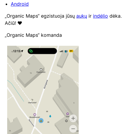
Android
„Organic Maps“ egzistuoja jūsų
aukų
ir
indėlio
dėka.
Ačiū! ❤️
„Organic Maps“ komanda