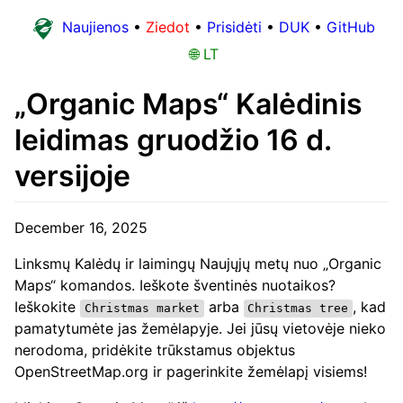
Naujienos
•
Ziedot
•
Prisidėti
•
DUK
•
GitHub
🌐 LT
„Organic Maps“ Kalėdinis
leidimas gruodžio 16 d.
versijoje
December 16, 2025
Linksmų Kalėdų ir laimingų Naujųjų metų nuo „Organic
Maps“ komandos. Ieškote šventinės nuotaikos?
Ieškokite
arba
, kad
Christmas market
Christmas tree
pamatytumėte jas žemėlapyje. Jei jūsų vietovėje nieko
nerodoma, pridėkite trūkstamus objektus
OpenStreetMap.org ir pagerinkite žemėlapį visiems!