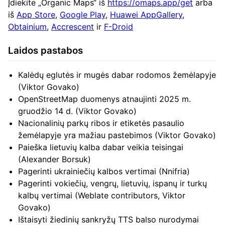
Įdiekite „Organic Maps“ iš
https://omaps.app/get
arba
iš
App Store
,
Google Play
,
Huawei AppGallery
,
Obtainium
,
Accrescent
ir
F-Droid
Laidos pastabos
Kalėdų eglutės ir mugės dabar rodomos žemėlapyje
(Viktor Govako)
OpenStreetMap duomenys atnaujinti 2025 m.
gruodžio 14 d. (Viktor Govako)
Nacionalinių parkų ribos ir etiketės pasaulio
žemėlapyje yra mažiau pastebimos (Viktor Govako)
Paieška lietuvių kalba dabar veikia teisingai
(Alexander Borsuk)
Pagerinti ukrainiečių kalbos vertimai (Nnifria)
Pagerinti vokiečių, vengrų, lietuvių, ispanų ir turkų
kalbų vertimai (Weblate contributors, Viktor
Govako)
Ištaisyti žiedinių sankryžų TTS balso nurodymai