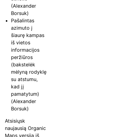
(Alexander
Borsuk)
Pašalintas
azimuto į
šiaurę kampas
iš vietos
informacijos
peržiūros
(bakstelėk
mėlyną rodyklę
su atstumu,
kad jį
pamatytum)
(Alexander
Borsuk)
Atsisiųsk
naujausią Organic
Maps versiją iš