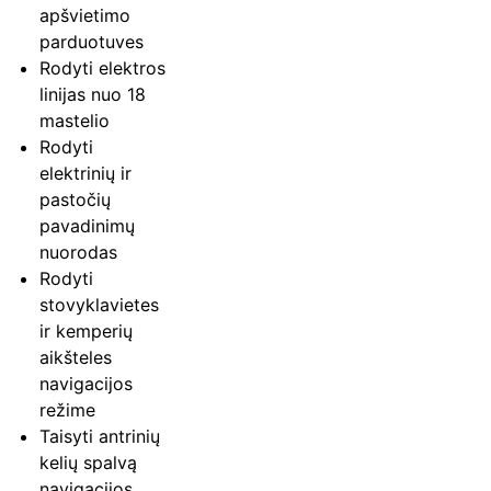
apšvietimo
parduotuves
Rodyti elektros
linijas nuo 18
mastelio
Rodyti
elektrinių ir
pastočių
pavadinimų
nuorodas
Rodyti
stovyklavietes
ir kemperių
aikšteles
navigacijos
režime
Taisyti antrinių
kelių spalvą
navigacijos