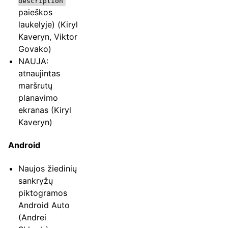
description
paieškos
laukelyje) (Kiryl
Kaveryn, Viktor
Govako)
NAUJA:
atnaujintas
maršrutų
planavimo
ekranas (Kiryl
Kaveryn)
Android
Naujos žiedinių
sankryžų
piktogramos
Android Auto
(Andrei