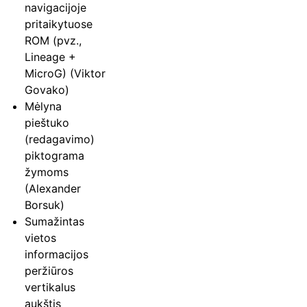
navigacijoje
pritaikytuose
ROM (pvz.,
Lineage +
MicroG) (Viktor
Govako)
Mėlyna
pieštuko
(redagavimo)
piktograma
žymoms
(Alexander
Borsuk)
Sumažintas
vietos
informacijos
peržiūros
vertikalus
aukštis