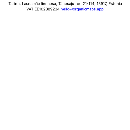
Tallinn, Lasnamäe linnaosa, Tähesaju tee 21-114, 13917, Estonia
VAT EE102389234
hello@organicmaps.app