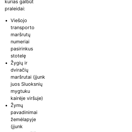
kurias galbūt
praleidai:
Viešojo
transporto
maršrutų
numeriai
pasirinkus
stotelę
Žygių ir
dviračių
maršrutai (įjunk
juos Sluoksnių
mygtuku
kairėje viršuje)
Žymų
pavadinimai
žemėlapyje
(įjunk