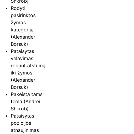
Shkrob)
Rodyti
pasirinktos
žymos
kategoriją
(Alexander
Borsuk)
Pataisytas
vėlavimas
rodant atstumą
iki žymos
(Alexander
Borsuk)
Pakeista tamsi
tema (Andrei
Shkrob)
Pataisytas
pozicijos
atnaujinimas