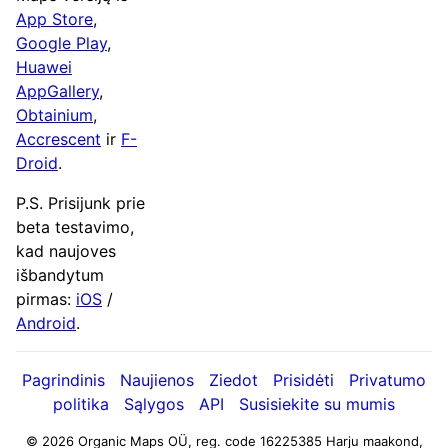
App Store
,
Google Play
,
Huawei
AppGallery
,
Obtainium
,
Accrescent
ir
F-
Droid
.
P.S. Prisijunk prie
beta testavimo,
kad naujoves
išbandytum
pirmas:
iOS
/
Android
.
Pagrindinis
Naujienos
Ziedot
Prisidėti
Privatumo
politika
Sąlygos
API
Susisiekite su mumis
© 2026 Organic Maps OÜ, reg. code 16225385
Harju maakond,