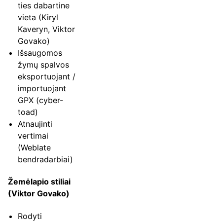
ties dabartine
vieta (Kiryl
Kaveryn, Viktor
Govako)
Išsaugomos
žymų spalvos
eksportuojant /
importuojant
GPX (cyber-
toad)
Atnaujinti
vertimai
(Weblate
bendradarbiai)
Žemėlapio stiliai
(Viktor Govako)
Rodyti