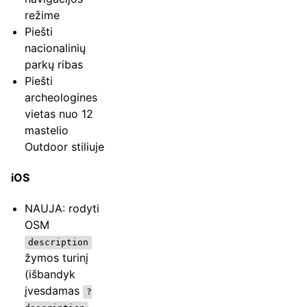
režime
Piešti
nacionalinių
parkų ribas
Piešti
archeologines
vietas nuo 12
mastelio
Outdoor stiliuje
iOS
NAUJA: rodyti
OSM
description
žymos turinį
(išbandyk
įvesdamas
?