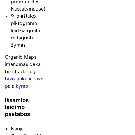
programėlės
Nustatymuose)
✎ pieštuko
piktograma
leidžia greitai
redaguoti
žymas
Organic Maps
įmanomas dėka
bendradarbių,
tavo aukų
ir
tavo
palaikymo
.
Išsamios
leidimo
pastabos
Nauji