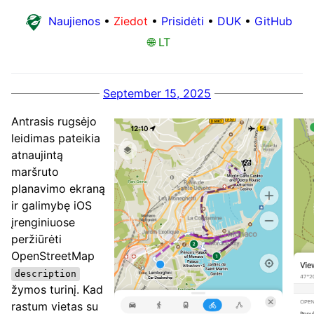
Naujienos
•
Ziedot
•
Prisidėti
•
DUK
•
GitHub
🌐 LT
September 15, 2025
Antrasis rugsėjo
leidimas pateikia
atnaujintą
maršruto
planavimo ekraną
ir galimybę iOS
įrenginiuose
peržiūrėti
OpenStreetMap
description
žymos turinį. Kad
rastum vietas su