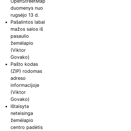
OpenStreetMap
duomenys nuo
rugsėjo 13 d.
Pašalintos labai
mažos salos iš
pasaulio
žemėlapio
(Viktor
Govako)
Pašto kodas
(ZIP) rodomas
adreso
informacijoje
(Viktor
Govako)
Ištaisyta
neteisinga
žemėlapio
centro padėtis