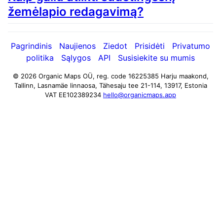
žemėlapio redagavimą?
Pagrindinis
Naujienos
Ziedot
Prisidėti
Privatumo
politika
Sąlygos
API
Susisiekite su mumis
© 2026 Organic Maps OÜ, reg. code 16225385
Harju maakond,
Tallinn, Lasnamäe linnaosa, Tähesaju tee 21-114, 13917, Estonia
VAT EE102389234
hello@organicmaps.app