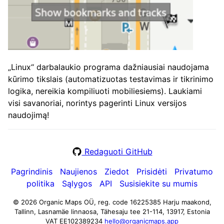
„Linux“ darbalaukio programa dažniausiai naudojama
kūrimo tikslais (automatizuotas testavimas ir tikrinimo
logika, nereikia kompiliuoti mobiliesiems). Laukiami
visi savanoriai, norintys pagerinti Linux versijos
naudojimą!
Redaguoti GitHub
Pagrindinis
Naujienos
Ziedot
Prisidėti
Privatumo
politika
Sąlygos
API
Susisiekite su mumis
© 2026 Organic Maps OÜ, reg. code 16225385
Harju maakond,
Tallinn, Lasnamäe linnaosa, Tähesaju tee 21-114, 13917, Estonia
VAT EE102389234
hello@organicmaps.app