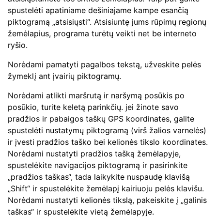
spustelėti apatiniame dešiniajame kampe esančią
piktogramą „atsisiųsti“. Atsisiuntę jums rūpimų regionų
žemėlapius, programa turėtų veikti net be interneto
ryšio.
Norėdami pamatyti pagalbos tekstą, užveskite pelės
žymeklį ant įvairių piktogramų.
Norėdami atlikti maršrutą ir naršymą posūkis po
posūkio, turite keletą parinkčių. jei žinote savo
pradžios ir pabaigos taškų GPS koordinates, galite
spustelėti nustatymų piktogramą (virš žalios varnelės)
ir įvesti pradžios taško bei kelionės tikslo koordinates.
Norėdami nustatyti pradžios tašką žemėlapyje,
spustelėkite navigacijos piktogramą ir pasirinkite
„pradžios taškas“, tada laikykite nuspaudę klavišą
„Shift“ ir spustelėkite žemėlapį kairiuoju pelės klavišu.
Norėdami nustatyti kelionės tikslą, pakeiskite į „galinis
taškas“ ir spustelėkite vietą žemėlapyje.