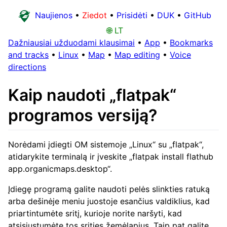
Naujienos
•
Ziedot
•
Prisidėti
•
DUK
•
GitHub
🌐 LT
Dažniausiai užduodami klausimai
•
App
•
Bookmarks
and tracks
•
Linux
•
Map
•
Map editing
•
Voice
directions
Kaip naudoti „flatpak“
programos versiją?
Norėdami įdiegti OM sistemoje „Linux“ su „flatpak“,
atidarykite terminalą ir įveskite „flatpak install flathub
app.organicmaps.desktop“.
Įdiegę programą galite naudoti pelės slinkties ratuką
arba dešinėje meniu juostoje esančius valdiklius, kad
priartintumėte sritį, kurioje norite naršyti, kad
atsisiųstumėte tos srities žemėlapius. Taip pat galite