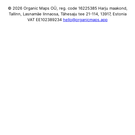
© 2026 Organic Maps OÜ, reg. code 16225385
Harju maakond,
Tallinn, Lasnamäe linnaosa, Tähesaju tee 21-114, 13917, Estonia
VAT EE102389234
hello@organicmaps.app