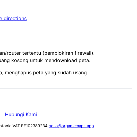
e directions
a
/router tertentu (pemblokiran firewall).
up ruang kosong untuk mendownload peta.
nya, menghapus peta yang sudah usang
I
Hubungi Kami
stonia
VAT EE102389234
hello@organicmaps.app