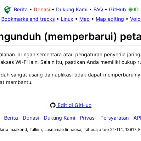
Berita
•
Donasi
•
Dukung Kami
•
FAQ
•
GitHub
🌐 ID
•
Bookmarks and tracks
•
Linux
•
Map
•
Map editing
•
Voic
engunduh (memperbarui) pet
han jaringan sementara atau pengaturan penyedia jaringan
k akses Wi-Fi lain. Selain itu, pastikan Anda memiliki cuk
g sudah sangat usang dan aplikasi tidak dapat memperbarui
at membantu.
Edit di GitHub
Berita
Donasi
Dukung Kami
Privasi
Persyaratan
AP
arju maakond, Tallinn, Lasnamäe linnaosa, Tähesaju tee 21-114, 13917, E