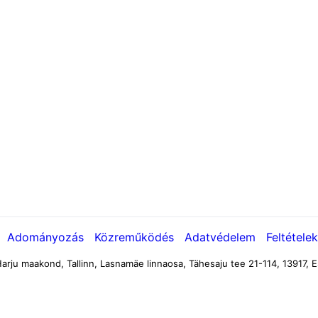
Adományozás
Közreműködés
Adatvédelem
Feltételek
arju maakond, Tallinn, Lasnamäe linnaosa, Tähesaju tee 21-114, 13917, E