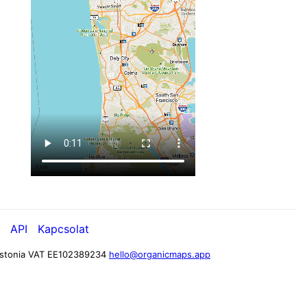
API
Kapcsolat
stonia
VAT EE102389234
hello@organicmaps.app