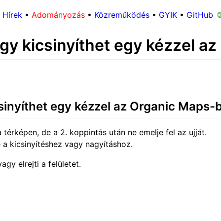
Hírek
•
Adományozás
•
Közreműködés
•
GYIK
•
GitHub

gy kicsinyíthet egy kézzel a
sinyíthet egy kézzel az Organic Maps-
térképen, de a 2. koppintás után ne emelje fel az ujját.
é a kicsinyítéshez vagy nagyításhoz.
gy elrejti a felületet.