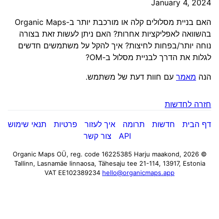
January 4, 2024
האם בניית מסלולים קלה או מורכבת יותר ב-Organic Maps
בהשוואה לאפליקציות אחרות? האם ניתן לעשות זאת בצורה
נוחה יותר/בפחות לחיצות? איך להקל על משתמשים חדשים
לגלות את הדרך לבניית מסלול ב-OM?
הנה
מאמר
עם חוות דעת של משתמש.
חזרה לחדשות
דף הבית
חדשות
תרומה
איך לעזור
פרטיות
תנאי שימוש
API
צור קשר
Harju maakond,
© 2026 Organic Maps OÜ, reg. code 16225385
Tallinn, Lasnamäe linnaosa, Tähesaju tee 21-114, 13917, Estonia
VAT EE102389234
hello@organicmaps.app