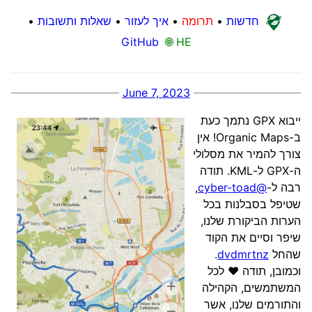
חדשות
•
תרומה
•
איך לעזור
•
שאלות ותשובות
•
GitHub
🌐 HE
June 7, 2023
ייבוא GPX נתמך כעת
ב-Organic Maps! אין
צורך להמיר את מסלולי
ה-GPX ל-KML. תודה
רבה ל-
@cyber-toad
,
שטיפל בסבלנות בכל
הערות הביקורת שלנו,
שיפר וסיים את הקוד
שהחל
dvdmrtnz
.
וכמובן, תודה ❤️ לכל
המשתמשים, הקהילה
והתורמים שלנו, אשר