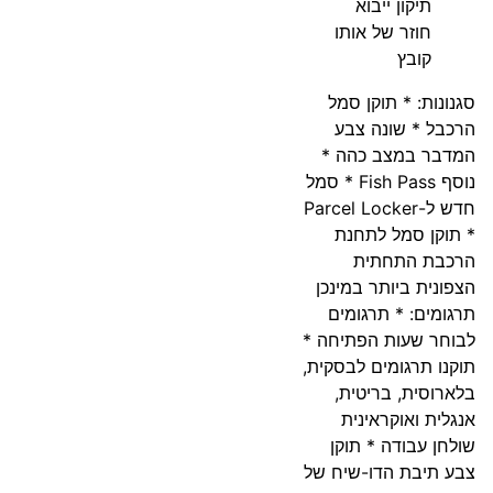
תיקון ייבוא
חוזר של אותו
קובץ
סגנונות: * תוקן סמל
הרכבל * שונה צבע
המדבר במצב כהה *
נוסף Fish Pass * סמל
חדש ל-Parcel Locker
* תוקן סמל לתחנת
הרכבת התחתית
הצפונית ביותר במינכן
תרגומים: * תרגומים
לבוחר שעות הפתיחה *
תוקנו תרגומים לבסקית,
בלארוסית, בריטית,
אנגלית ואוקראינית
שולחן עבודה * תוקן
צבע תיבת הדו-שיח של