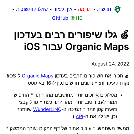
חדשות
•
תרומה
•
איך לעזור
•
שאלות ותשובות
•
GitHub
🌐 HE
🍏 גלו שיפורים רבים בעדכון
Organic Maps עבור iOS
August 24, 2022
🍏 הכירו את השיפורים הרבים בעדכון
Organic Maps
ל-iOS!
נקודות עיקריות: * נתונים חדשים נכון ל-16 באוגוסט
מסלולים ארוכים יותר מחושבים מהר יותר * החיפוש
אמור לעבוד טוב יותר ומהר יותר כעת * גודל קבצי
mwm קטן יותר * תמיכה ב-
WunderLINQ
שוחזרה
(כן, יש לנו את ה-
API
!)
ממשק משתמש: * עיצוב אחיד של דף המקום ועורך הממשק *