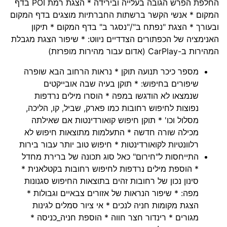
החלפת הפרש הגובה בעלייה ובירידה * הצגת רמת POI בדף
המקום * אנשי הקשר ברשתות החברתיות מוצגים בדף המקום
ובעורך * הצגת "נפתח ב"/"נסגר ב" בדף המקום * תיקון
האנימציה של הכפתורים הצדדיים ניווט: * שיפור הצגת מגבלת
המהירות ב-CarPlay (אדום עבור מהירות מופרזת)
מספר כיכר תנועה תוקן * נראות הרחוב הבא שופרה
שיפורים בחיפוש: * תוקן בעיה שבה אובייקטים
שנמצאו לא הודגשו במפה * הוסרו מילים נרדפות
נפוצות לחיפוש רחובות כמו פארק, שביל, קו, הליכה,
מסלול וכו' * תוקן חיפוש קואורדינטות אם שאילתה
מכילה שורה חדשה * התעלמות מתוצאות חיפוש לא
רלוונטיות לקואורדינטות * חיפוש טוב יותר עבור בירות
התייחסות ל"חירום" כאל סוג תכונה של ברירת מחדל
* הוספת מילים נרדפות לחיפוש רחובות בקטלאנית *
סינון נכון של רחובות זהים בתוצאות החיפוש סגנונות
מפה: * שיפור הנראות של אזורים צבאיים וגבולות *
הצגת מקומות חניה לנכים * אי ציור סמלים לגינות
מגורים * רינדור חצר חווה * הוספת חניה_כניסה *